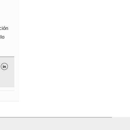
ción
lo
