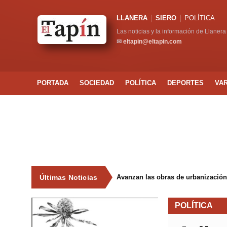
LLANERA
SIERO
POLÍTICA
Las noticias y la información de Llanera
✉
eltapin@eltapin.com
PORTADA
SOCIEDAD
POLÍTICA
DEPORTES
VA
Últimas Noticias
Avanzan las obras de urbanización
POLÍTICA