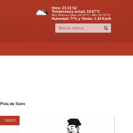
Hora:
23:31:53
Temperatura actual:
19.87
°C
Muy Nuboso (Max.20.37ºC - Min.18.78ºC)
Humedad: 77% y Viento: 1.34 Km/h
 Pola de Siero
SIERO