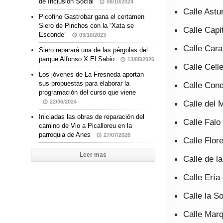
de Inclusión Social
08/10/2024
Calle Astu
Picofino Gastrobar gana el certamen
Siero de Pinchos con la “Xata se
Calle Capi
Esconde”
03/10/2023
Calle Car
Siero reparará una de las pérgolas del
parque Alfonso X El Sabio
13/05/2026
Calle Cell
Los jóvenes de La Fresneda aportan
sus propuestas para elaborar la
Calle Con
programación del curso que viene
Calle del 
22/06/2024
Iniciadas las obras de reparación del
Calle Falo
camino de Vio a Picalloreu en la
parroquia de Anes
27/07/2026
Calle Flor
Leer mas
Calle de l
Calle Ería 
Calle la S
Calle Marq