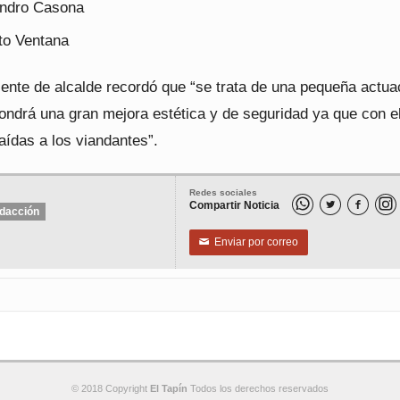
andro Casona
to Ventana
iente de alcalde recordó que “se trata de una pequeña actua
ondrá una gran mejora estética y de seguridad ya que con el
aídas a los viandantes”.
Redes sociales
Compartir Noticia


dacción
Enviar por correo
✉
© 2018 Copyright
El Tapín
Todos los derechos reservados