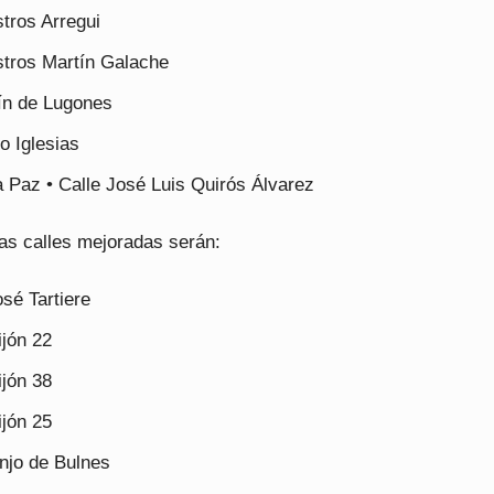
tros Arregui
stros Martín Galache
ín de Lugones
o Iglesias
a Paz • Calle José Luis Quirós Álvarez
as calles mejoradas serán:
sé Tartiere
jón 22
jón 38
jón 25
njo de Bulnes