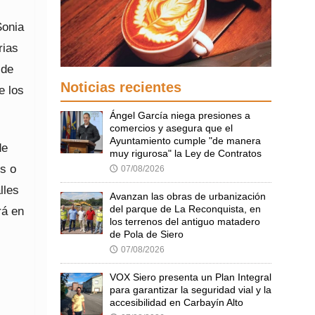
Sonia
rias
 de
Noticias recientes
e los
Ángel García niega presiones a
comercios y asegura que el
Ayuntamiento cumple "de manera
de
muy rigurosa" la Ley de Contratos
s o
07/08/2026
🕔
lles
Avanzan las obras de urbanización
del parque de La Reconquista, en
rá en
los terrenos del antiguo matadero
de Pola de Siero
07/08/2026
🕔
VOX Siero presenta un Plan Integral
para garantizar la seguridad vial y la
accesibilidad en Carbayín Alto