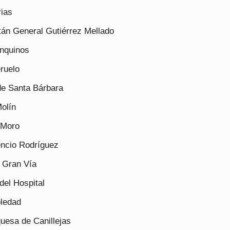
rias
tán General Gutiérrez Mellado
anquinos
eruelo
de Santa Bárbara
Molín
 Moro
encio Rodríguez
a Gran Vía
del Hospital
oledad
uesa de Canillejas