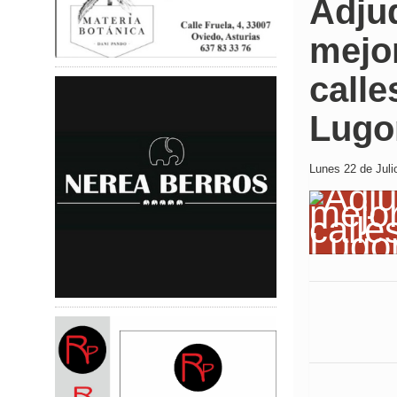
Adju
mejor
calle
Lugo
Lunes 22 de Juli