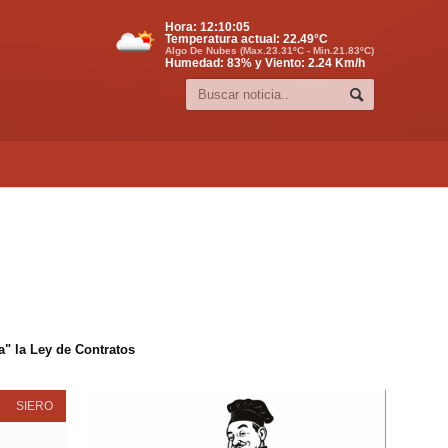
Hora:
12:10:05
Temperatura actual:
22.49
°C
Algo De Nubes (Max.23.31ºC - Min.21.83ºC)
Humedad: 83% y Viento: 2.24 Km/h
" la Ley de Contratos
SIERO