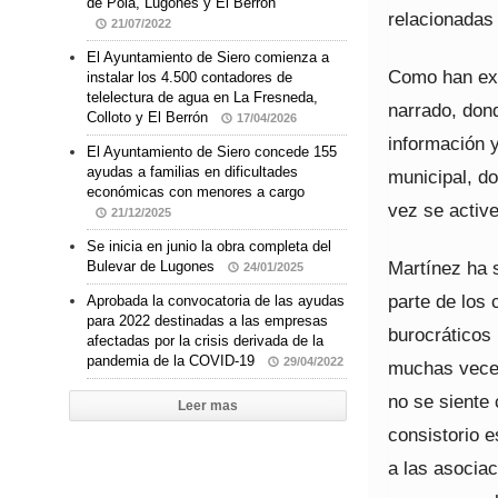
de Pola, Lugones y El Berrón
relacionadas
21/07/2022
El Ayuntamiento de Siero comienza a
Como han expl
instalar los 4.500 contadores de
telelectura de agua en La Fresneda,
narrado, don
Colloto y El Berrón
17/04/2026
información 
El Ayuntamiento de Siero concede 155
ayudas a familias en dificultades
municipal, d
económicas con menores a cargo
vez se active
21/12/2025
Se inicia en junio la obra completa del
Martínez ha 
Bulevar de Lugones
24/01/2025
parte de los 
Aprobada la convocatoria de las ayudas
para 2022 destinadas a las empresas
burocráticos
afectadas por la crisis derivada de la
pandemia de la COVID-19
29/04/2022
muchas veces
no se siente 
Leer mas
consistorio e
a las asocia