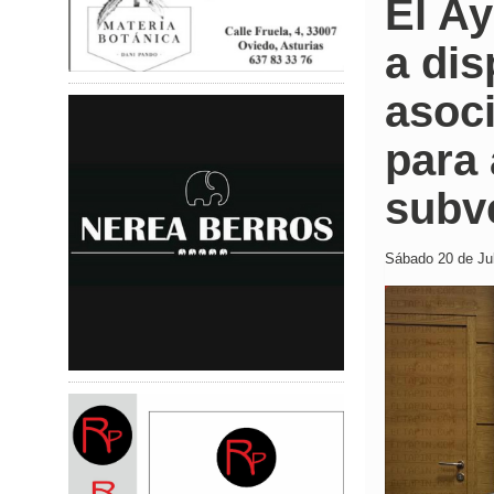
El A
a dis
asoci
para 
subv
Sábado 20 de Jul