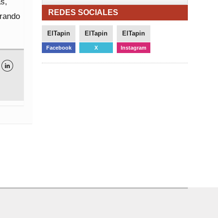
s,
REDES SOCIALES
arando
ElTapin
ElTapin
ElTapin
Facebook
X
Instagram
