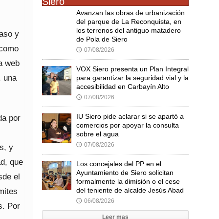
Avanzan las obras de urbanización
del parque de La Reconquista, en
los terrenos del antiguo matadero
paso y
de Pola de Siero
 como
07/08/2026
🕔
la web
VOX Siero presenta un Plan Integral
, una
para garantizar la seguridad vial y la
accesibilidad en Carbayín Alto
07/08/2026
🕔
IU Siero pide aclarar si se apartó a
da por
comercios por apoyar la consulta
s
sobre el agua
07/08/2026
🕔
s, y
d, que
Los concejales del PP en el
Ayuntamiento de Siero solicitan
sde el
formalmente la dimisión o el cese
del teniente de alcalde Jesús Abad
mites
06/08/2026
🕔
s. Por
Leer mas