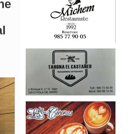
ne
al