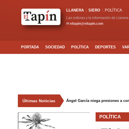
LLANERA
SIERO
POLÍTICA
Las noticias y la información de Llanera
✉
eltapin@eltapin.com
PORTADA
SOCIEDAD
POLÍTICA
DEPORTES
VA
Últimas Noticias
Ángel García niega presiones a co
POLÍTICA