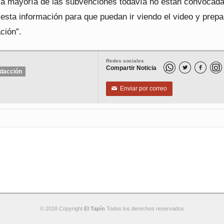
la mayoría de las subvenciones todavía no están convocada
esta información para que puedan ir viendo el video y prep
ción”.
Redes sociales
Compartir Noticia


dacción
Enviar por correo
✉
© 2018 Copyright
El Tapín
Todos los derechos reservados