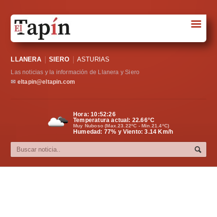
☰
Portada
LLANERA
SIERO
ASTURIAS
Sociedad
Las noticias y la información de Llanera y Siero
Política
✉
eltapin@eltapin.com
Deportes
Hora:
10:52:27
Temperatura actual:
22.66
°C
Varios
Muy Nuboso (Max.23.22ºC - Min.21.4ºC)
Humedad: 77% y Viento: 3.14 Km/h
Cultura
Asturias
Videos
Carta al director