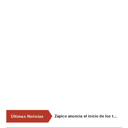
Últimas Noticias
Zapico anuncia el inicio de los trámites para declarar Pola Siero y Lugones zonas de mercado residencial tensionado