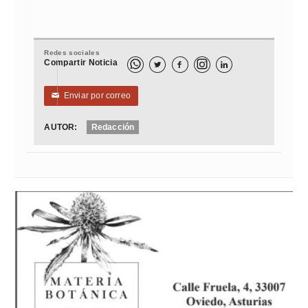
Redes sociales
Compartir Noticia



Enviar por correo
✉
AUTOR:
Redacción