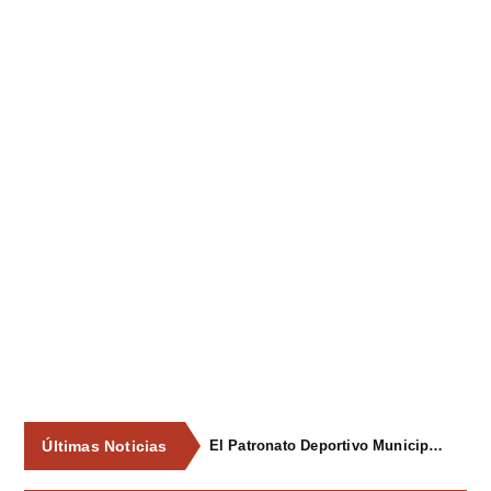
Últimas Noticias
El Patronato Deportivo Municipal renueva el equipamiento de los gimnasios municipales