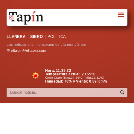
☰
Portada
LLANERA
SIERO
POLÍTICA
Sociedad
Las noticias y la información de Llanera y Siero
Política
✉
eltapin@eltapin.com
Deportes
Hora:
11:39:32
Temperatura actual:
23.55
°C
Varios
Cielo Claro (Max.24.56ºC - Min.22.11ºC)
Humedad: 78% y Viento: 0.89 Km/h
Cultura
Asturias
Videos
Carta al director