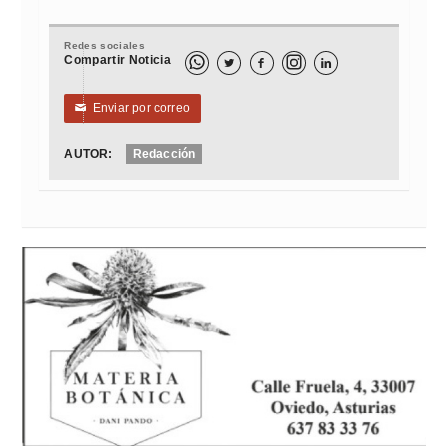
Redes sociales
Compartir Noticia



Enviar por correo
✉
AUTOR:
Redacción