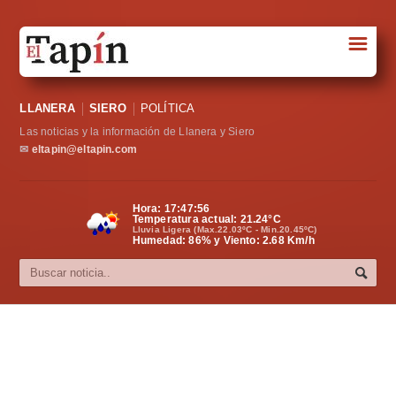
☰
Portada
LLANERA
SIERO
POLÍTICA
Sociedad
Las noticias y la información de Llanera y Siero
Política
✉
eltapin@eltapin.com
Deportes
Hora:
17:47:57
Temperatura actual:
21.24
°C
Varios
Lluvia Ligera (Max.22.03ºC - Min.20.45ºC)
Humedad: 86% y Viento: 2.68 Km/h
Cultura
Asturias
Videos
Carta al director