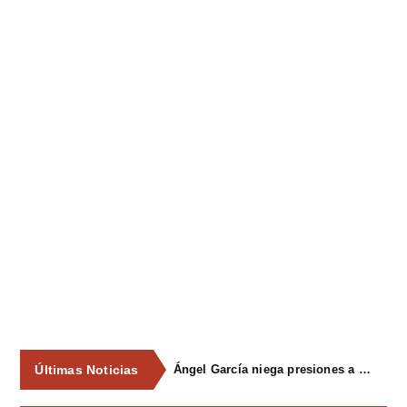
Últimas Noticias
Ángel García niega presiones a comercios y asegura que el Ayuntamiento cumple "de manera muy rigurosa" la Ley de Contratos