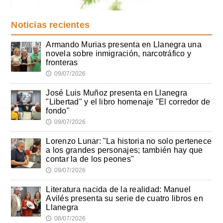
Noticias recientes
Armando Murias presenta en Llanegra una
novela sobre inmigración, narcotráfico y
fronteras
09/07/2026
🕔
José Luis Muñoz presenta en Llanegra
"Libertad" y el libro homenaje "El corredor de
fondo"
09/07/2026
🕔
Lorenzo Lunar: "La historia no solo pertenece
a los grandes personajes; también hay que
contar la de los peones"
09/07/2026
🕔
Literatura nacida de la realidad: Manuel
Avilés presenta su serie de cuatro libros en
Llanegra
08/07/2026
🕔