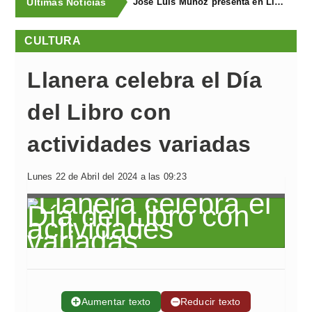
Últimas Noticias
José Luis Muñoz presenta en Llanegra "Libertad" y el libro homenaje "El corredor de fondo"
CULTURA
Llanera celebra el Día
del Libro con
actividades variadas
Lunes 22 de Abril del 2024 a las 09:23
➕
Aumentar texto
➖
Reducir texto