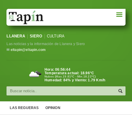
☰
Portada
LLANERA
SIERO
CULTURA
Sociedad
Las noticias y la información de Llanera y Siero
Política
✉
eltapin@eltapin.com
Deportes
Hora:
06:56:44
Temperatura actual:
18.96
°C
Varios
Nubes (Max.19.81ºC - Min.18.22ºC)
Humedad: 84% y Viento: 1.79 Km/h
Cultura
Asturias
LAS REGUERAS
OPINION
Videos
Carta al director