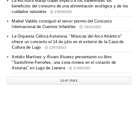
La escritora Maripi Gadet explicó a los llanerenses los
beneficios del consumo de una alimentación ecológica y de los
cuidados naturales
23/04/2025
Maikel Valdés consiguió el tercer premio del Concurso
Internacional de Cuentos Infantiles
10/10/2023
La Orquesta Céltica Asturiana: "Músicas del Arco Atlántico"
ofrece un concierto el 14 de julio en el exterior de la Casa de
Cultura de Lugo
12/07/2023
Antidio Martínez y Álvaro Álvarez presentaron su libro
"Santofirme-Ferroñes, una zona minera en el corazón de
Asturias" en Lugo de Llanera
11/04/2022
Leer mas