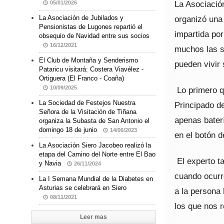
La Asociació
05/01/2026
organizó una 
La Asociación de Jubilados y
Pensionistas de Lugones repartió el
impartida po
obsequio de Navidad entre sus socios
16/12/2021
muchos las s
El Club de Montaña y Senderismo
pueden vivir 
Pataricu visitará: Costera Viavélez -
Ortiguera (El Franco - Coaña)
10/09/2025
Lo primero q
La Sociedad de Festejos Nuestra
Principado de
Señora de la Visitación de Tiñana
apenas bater
organiza la Subasta de San Antonio el
domingo 18 de junio
14/06/2023
en el botón 
La Asociación Siero Jacobeo realizó la
etapa del Camino del Norte entre El Bao
El experto ta
y Navia
26/11/2024
cuando ocurr
La I Semana Mundial de la Diabetes en
Asturias se celebrará en Siero
a la persona 
08/11/2021
los que nos 
Leer mas