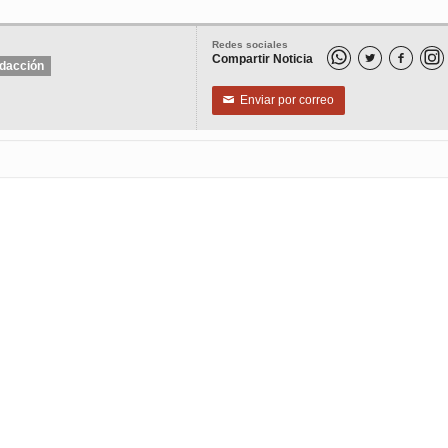
Redes sociales
Compartir Noticia


dacción
Enviar por correo
✉