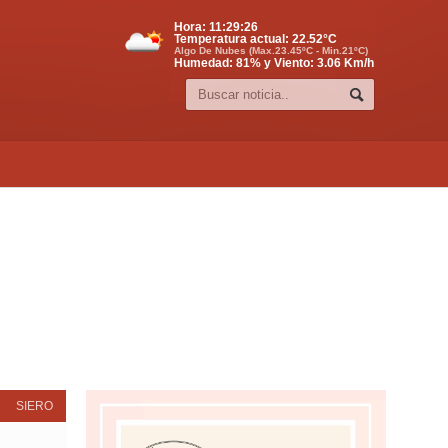
Hora:
11:29:27
Temperatura actual:
22.52
°C
Algo De Nubes (Max.23.45ºC - Min.21ºC)
Humedad: 81% y Viento: 3.06 Km/h
SIERO