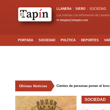
LLANERA
SIERO
SOCIEDAD
Las noticias y la información de Llanera
✉
eltapin@eltapin.com
PORTADA
SOCIEDAD
POLÍTICA
DEPORTES
VA
Últimas Noticias
Cientos de personas ponen el broche
SOCIEDAD