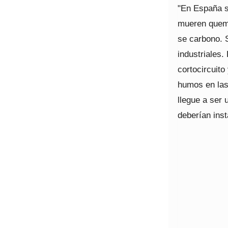
"En España s
mueren quema
se carbono. 
industriales.
cortocircuit
humos en las
llegue a ser
deberían ins