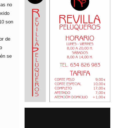
mas no
óxido
10 son
or de
o
ién se