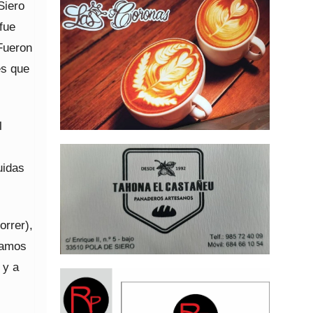
Siero
fue
Fueron
es que
l
uidas
orrer),
camos
 y a