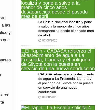
rán
La Policía Nacional localiza y pone
 a las
a salvo a la menor de cinco años
desaparecida desde el pasado mes
lico y
de abril
to que
07/08/2026
🕔
nantes
o
CADASA refuerza el abastecimiento
de agua a La Fresneda, Llanera y
el polígono de Silvota con la puesta
en servicio de una nueva
conducción
ueron
06/08/2026
🕔
ste