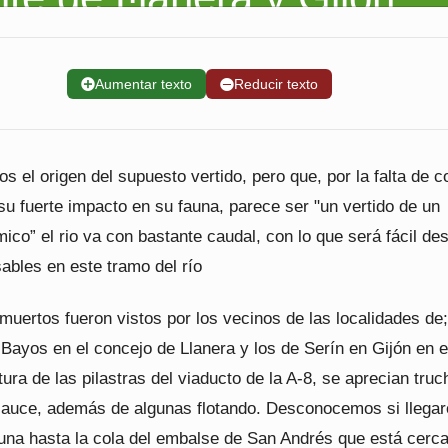
➕
Aumentar texto
➖
Reducir texto
el origen del supuesto vertido, pero que, por la falta de c
su fuerte impacto en su fauna, parece ser "un vertido de un
ico” el rio va con bastante caudal, con lo que será fácil des
ables en este tramo del río
uertos fueron vistos por los vecinos de las localidades de;
s Bayos en el concejo de Llanera y los de Serín en Gijón en el
tura de las pilastras del viaducto de la A-8, se aprecian tru
 cauce, además de algunas flotando. Desconocemos si llegar
auna hasta la cola del embalse de San Andrés que está cerc