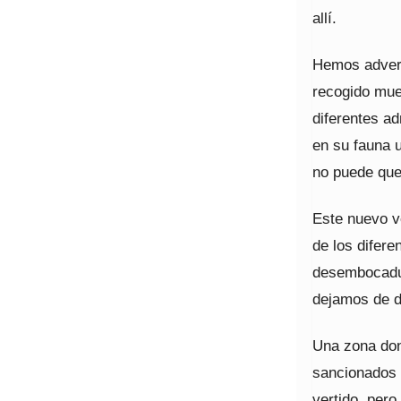
allí.
Hemos advert
recogido mue
diferentes ad
en su fauna u
no puede qu
Este nuevo ve
de los difere
desembocadu
dejamos de d
Una zona don
sancionados 
vertido, per