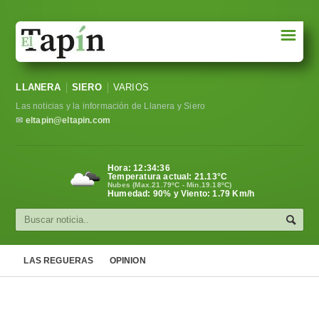
☰
Portada
LLANERA
SIERO
VARIOS
Sociedad
Las noticias y la información de Llanera y Siero
Política
✉
eltapin@eltapin.com
Deportes
Hora:
12:34:36
Temperatura actual:
21.13
°C
Varios
Nubes (Max.21.79ºC - Min.19.18ºC)
Humedad: 90% y Viento: 1.79 Km/h
Cultura
Asturias
LAS REGUERAS
OPINION
Videos
Carta al director