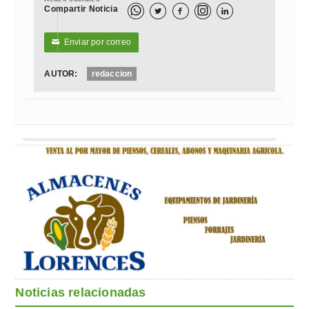
Compartir Noticia



Enviar por correo
✉
AUTOR:
redaccion
Noticias relacionadas