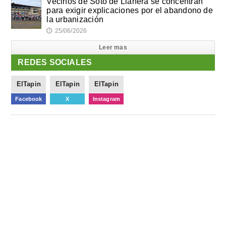
Vecinos de Soto de Llanera se concentran
para exigir explicaciones por el abandono de
la urbanización
25/06/2026
🕔
Leer mas
REDES SOCIALES
ElTapin
ElTapin
ElTapin
Facebook
X
Instagram