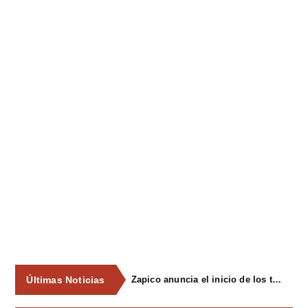
Últimas Noticias
Zapico anuncia el inicio de los trámites para declarar Pola Siero y Lugones zonas de mercado residencial tensionado