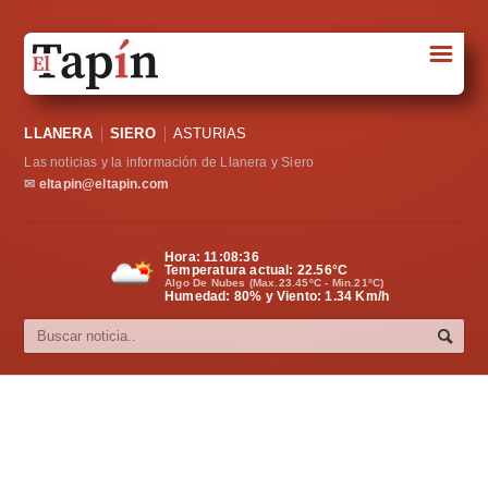
☰
Portada
LLANERA
SIERO
ASTURIAS
Sociedad
Las noticias y la información de Llanera y Siero
Política
✉
eltapin@eltapin.com
Deportes
Hora:
11:08:36
Temperatura actual:
22.56
°C
Varios
Algo De Nubes (Max.23.45ºC - Min.21ºC)
Humedad: 80% y Viento: 1.34 Km/h
Cultura
Asturias
Videos
Carta al director