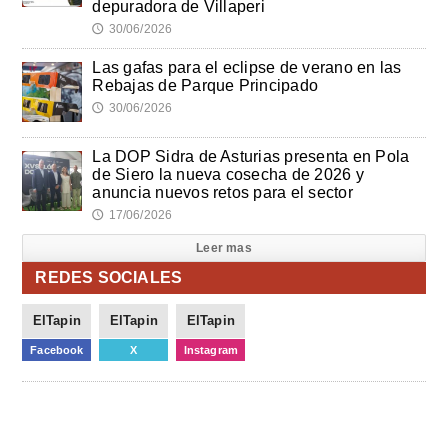
depuradora de Villaperi
30/06/2026
🕔
Las gafas para el eclipse de verano en las
Rebajas de Parque Principado
30/06/2026
🕔
La DOP Sidra de Asturias presenta en Pola
de Siero la nueva cosecha de 2026 y
anuncia nuevos retos para el sector
17/06/2026
🕔
Leer mas
REDES SOCIALES
ElTapin
ElTapin
ElTapin
Facebook
X
Instagram