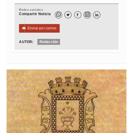
Redes sociales
Compartir Noticia



Enviar por correo
✉
AUTOR:
Redacción