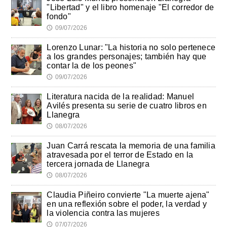
"Libertad" y el libro homenaje "El corredor de
fondo"
09/07/2026
🕔
Lorenzo Lunar: "La historia no solo pertenece
a los grandes personajes; también hay que
contar la de los peones"
09/07/2026
🕔
Literatura nacida de la realidad: Manuel
Avilés presenta su serie de cuatro libros en
Llanegra
08/07/2026
🕔
Juan Carrá rescata la memoria de una familia
atravesada por el terror de Estado en la
tercera jornada de Llanegra
08/07/2026
🕔
Claudia Piñeiro convierte "La muerte ajena"
en una reflexión sobre el poder, la verdad y
la violencia contra las mujeres
07/07/2026
🕔