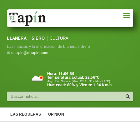
☰
Portada
LLANERA
SIERO
CULTURA
Sociedad
Las noticias y la información de Llanera y Siero
Política
✉
eltapin@eltapin.com
Deportes
Hora:
11:07:00
Temperatura actual:
22.56
°C
Varios
Algo De Nubes (Max.23.45ºC - Min.21ºC)
Humedad: 80% y Viento: 1.34 Km/h
Cultura
Asturias
LAS REGUERAS
OPINION
Videos
Carta al director