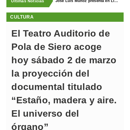
Últimas Noticias
José Luis Muñoz presenta en Llanegra "Libertad" y el libro homenaje "El corredor de fondo"
CULTURA
El Teatro Auditorio de
Pola de Siero acoge
hoy sábado 2 de marzo
la proyección del
documental titulado
“Estaño, madera y aire.
El universo del
órgano”