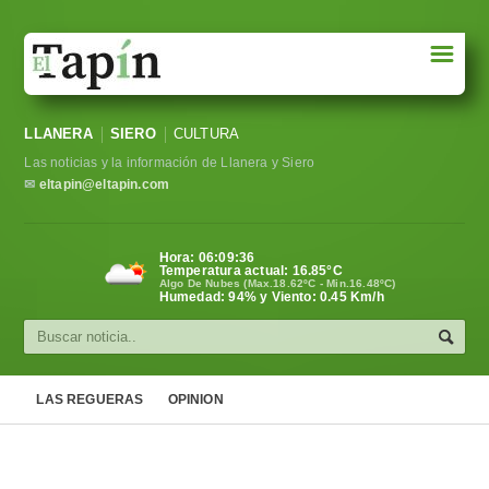
☰
Portada
LLANERA
SIERO
CULTURA
Sociedad
Las noticias y la información de Llanera y Siero
Política
✉
eltapin@eltapin.com
Deportes
Hora:
06:09:37
Temperatura actual:
16.85
°C
Varios
Algo De Nubes (Max.18.62ºC - Min.16.48ºC)
Humedad: 94% y Viento: 0.45 Km/h
Cultura
Asturias
LAS REGUERAS
OPINION
Videos
Carta al director