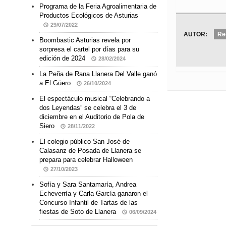
Programa de la Feria Agroalimentaria de
Productos Ecológicos de Asturias
29/07/2022
AUTOR:
Re
Boombastic Asturias revela por
sorpresa el cartel por días para su
edición de 2024
28/02/2024
La Peña de Rana Llanera Del Valle ganó
a El Güero
26/10/2024
El espectáculo musical “Celebrando a
dos Leyendas” se celebra el 3 de
diciembre en el Auditorio de Pola de
Siero
28/11/2022
El colegio público San José de
Calasanz de Posada de Llanera se
prepara para celebrar Halloween
27/10/2023
Sofía y Sara Santamaría, Andrea
Echeverría y Carla García ganaron el
Concurso Infantil de Tartas de las
fiestas de Soto de Llanera
06/09/2024