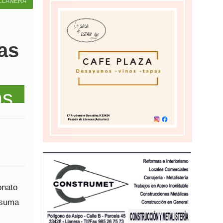
LLANERA
as
onato
l suma