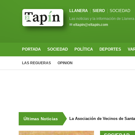
LLANERA
SIERO
SOCIEDAD
Las noticias y la información de Llanera
✉
eltapin@eltapin.com
PORTADA
SOCIEDAD
POLÍTICA
DEPORTES
VA
LAS REGUERAS
OPINION
Últimas Noticias
La Asociación de Vecinos de Sant