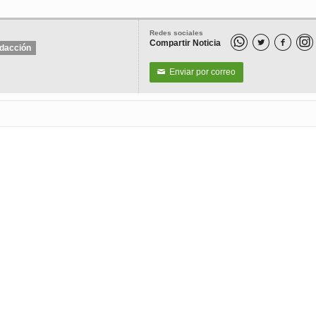
Redes sociales
Compartir Noticia


dacción
Enviar por correo
✉