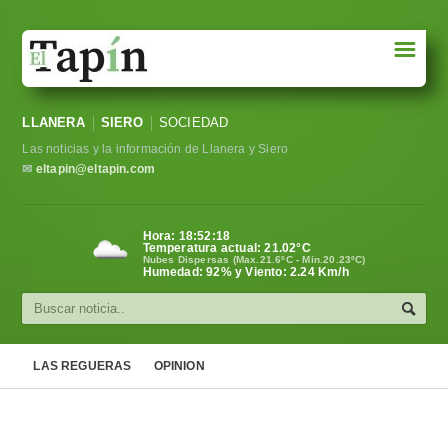
☰
Portada
LLANERA
SIERO
SOCIEDAD
Sociedad
Las noticias y la información de Llanera y Siero
Política
✉
eltapin@eltapin.com
Deportes
Hora:
18:52:19
Temperatura actual:
21.02
°C
Varios
Nubes Dispersas (Max.21.6ºC - Min.20.23ºC)
Humedad: 92% y Viento: 2.24 Km/h
Cultura
Asturias
LAS REGUERAS
OPINION
Videos
Carta al director