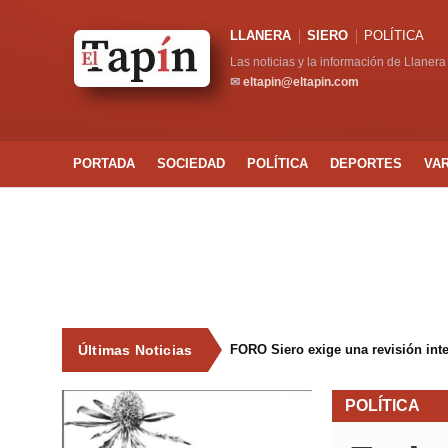
LLANERA
SIERO
POLÍTICA
Las noticias y la información de Llanera
✉
eltapin@eltapin.com
PORTADA
SOCIEDAD
POLÍTICA
DEPORTES
VA
Últimas Noticias
FORO Siero exige una revisión int
POLÍTICA