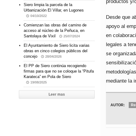
productos y/
Siero limpia la parcela de la
Urbanización El Villar, en Lugones
Desde que ab
04/10/2022
Comienzan las obras del camino de
apoyo al emp
acceso al núcleo de la Peñuca, en
en colaboraci
Santolaya de Vixil
25/07/2024
legales a ten
El Ayuntamiento de Siero licita varias
obras en cinco colegios públicos del
se organizad
concejo
28/04/2026
sensibilizac
El PP de Siero continúa recogiendo
metodologías
firmas para que no se coloque la “Pitufa
Karateca” en Pola de Siero
mediante la 
19/08/2025
Leer mas
AUTOR:
Re