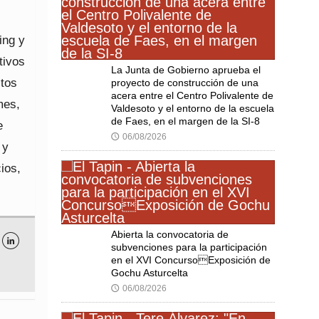
ing y
tivos
La Junta de Gobierno aprueba el
ctos
proyecto de construcción de una
acera entre el Centro Polivalente de
mes,
Valdesoto y el entorno de la escuela
de Faes, en el margen de la SI-8
e
06/08/2026
🕔
 y
ios,
Abierta la convocatoria de

subvenciones para la participación
en el XVI ConcursoExposición de
Gochu Asturcelta
06/08/2026
🕔