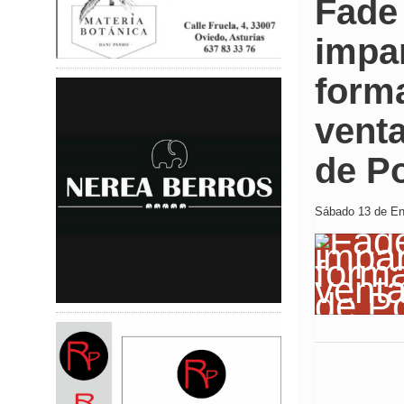
Fade
impar
forma
venta
de Po
Sábado 13 de Ene