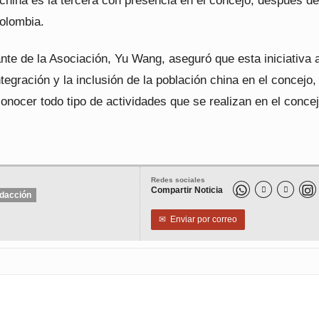
china es la tercera con presencia en el concejo, después de
olombia.
nte de la Asociación, Yu Wang, aseguró que esta iniciativa
tegración y la inclusión de la población china en el concejo,
nocer todo tipo de actividades que se realizan en el concej
Redes sociales
Compartir Noticia


dacción
✉
Enviar por correo