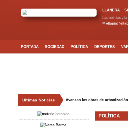
LLANERA
S
Las noticias y l
✉
eltapin@elta
PORTADA
SOCIEDAD
POLÍTICA
DEPORTES
VA
Últimas Noticias
Avanzan las obras de urbanización
POLÍTICA