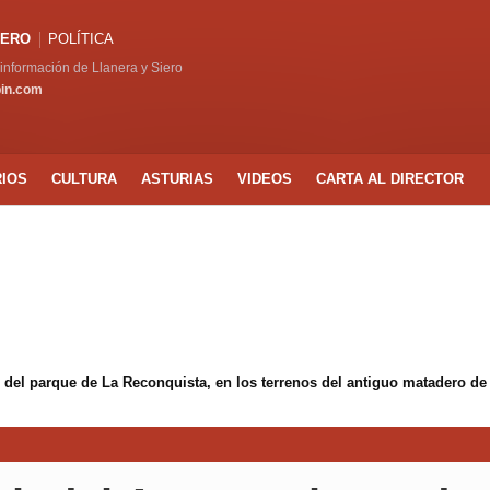
IERO
POLÍTICA
a información de Llanera y Siero
pin.com
RIOS
CULTURA
ASTURIAS
VIDEOS
CARTA AL DIRECTOR
 del parque de La Reconquista, en los terrenos del antiguo matadero de