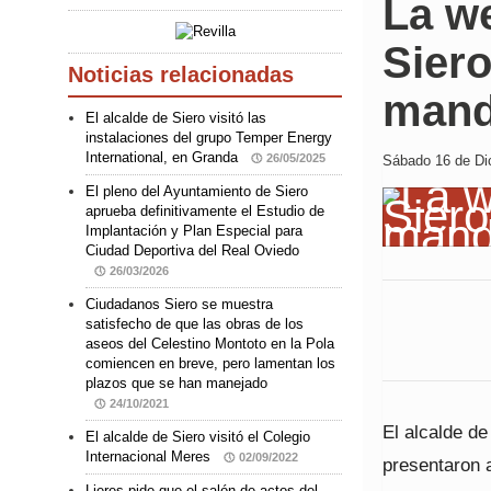
La w
Siero
Noticias relacionadas
mand
El alcalde de Siero visitó las
instalaciones del grupo Temper Energy
International, en Granda
26/05/2025
Sábado 16 de Dic
El pleno del Ayuntamiento de Siero
aprueba definitivamente el Estudio de
Implantación y Plan Especial para
Ciudad Deportiva del Real Oviedo
26/03/2026
Ciudadanos Siero se muestra
satisfecho de que las obras de los
aseos del Celestino Montoto en la Pola
comiencen en breve, pero lamentan los
plazos que se han manejado
24/10/2021
El alcalde de
El alcalde de Siero visitó el Colegio
Internacional Meres
02/09/2022
presentaron 
Lieres pide que el salón de actos del