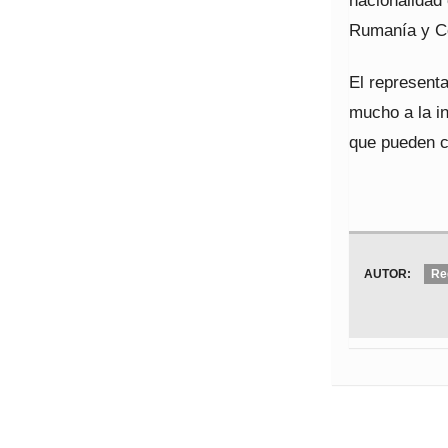
nacionalidad 
Rumanía y C
El representa
mucho a la in
que pueden co
AUTOR:
Re