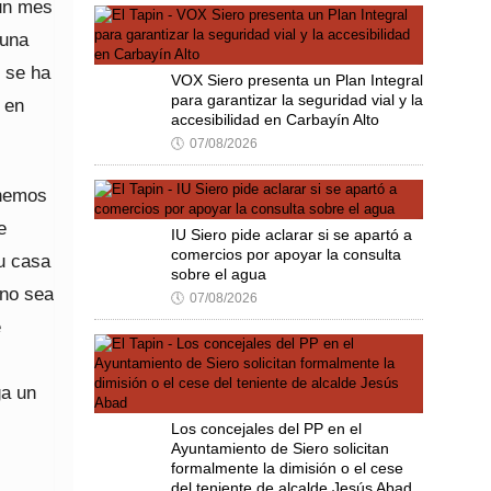
 un mes
 una
 se ha
VOX Siero presenta un Plan Integral
para garantizar la seguridad vial y la
 en
accesibilidad en Carbayín Alto
🕔
07/08/2026
enemos
e
IU Siero pide aclarar si se apartó a
comercios por apoyar la consulta
u casa
sobre el agua
 no sea
🕔
07/08/2026
e
ga un
Los concejales del PP en el
Ayuntamiento de Siero solicitan
formalmente la dimisión o el cese
del teniente de alcalde Jesús Abad