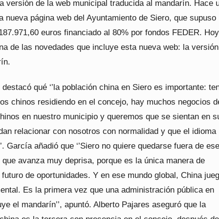
 la versión de la web municipal traducida al mandarín. Hace
la nueva página web del Ayuntamiento de Siero, que supuso
 187.971,60 euros financiado al 80% por fondos FEDER. Hoy
na de las novedades que incluye esta nueva web: la versión
ín.
l destacó qué ‘’la población china en Siero es importante: t
os chinos residiendo en el concejo, hay muchos negocios d
hinos en nuestro municipio y queremos que se sientan en s
dan relacionar con nosotros con normalidad y que el idioma
’. García añadió que ‘’Siero no quiere quedarse fuera de es
 que avanza muy deprisa, porque es la única manera de
n futuro de oportunidades. Y en ese mundo global, China jue
ental. Es la primera vez que una administración pública en
uye el mandarín’’, apuntó. Alberto Pajares aseguró que la