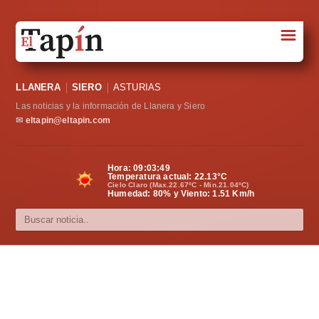
☰
Portada
LLANERA
SIERO
ASTURIAS
Sociedad
Las noticias y la información de Llanera y Siero
Política
✉
eltapin@eltapin.com
Deportes
Hora:
09:03:50
Temperatura actual:
22.13
°C
Varios
Cielo Claro (Max.22.67ºC - Min.21.04ºC)
Humedad: 80% y Viento: 1.51 Km/h
Cultura
Asturias
Videos
Carta al director