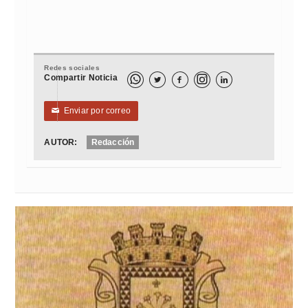
Redes sociales
Compartir Noticia



Enviar por correo
✉
AUTOR:
Redacción