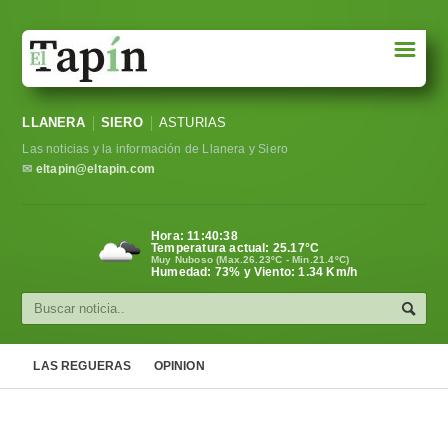
☰
Portada
LLANERA
SIERO
ASTURIAS
Sociedad
Las noticias y la información de Llanera y Siero
Política
✉
eltapin@eltapin.com
Deportes
Hora:
11:40:38
Temperatura actual:
25.17
°C
Varios
Muy Nuboso (Max.26.23ºC - Min.21.4ºC)
Humedad: 73% y Viento: 1.34 Km/h
Cultura
Asturias
LAS REGUERAS
OPINION
Videos
Carta al director