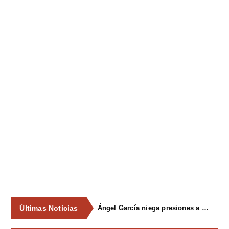
Últimas Noticias
Ángel García niega presiones a comercios y asegura que el Ayuntamiento cumple "de manera muy rigurosa" la Ley de Contratos