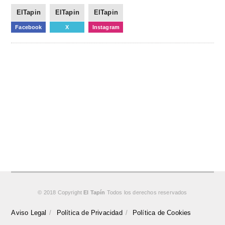
ElTapin
ElTapin
ElTapin
Facebook
X
Instagram
© 2018 Copyright
El Tapín
Todos los derechos reservados
Aviso Legal
Política de Privacidad
Política de Cookies