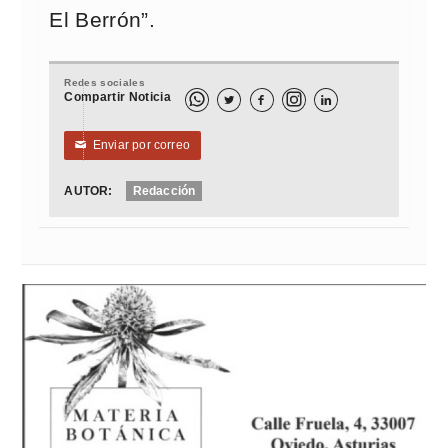
El Berrón”.
Redes sociales
Compartir Noticia



Enviar por correo
✉
AUTOR:
Redacción