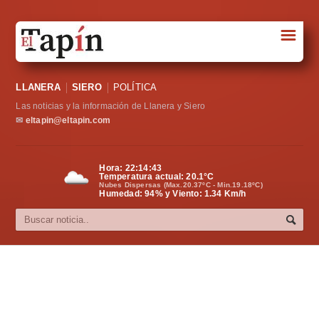
☰
Portada
LLANERA
SIERO
POLÍTICA
Sociedad
Las noticias y la información de Llanera y Siero
Política
✉
eltapin@eltapin.com
Deportes
Hora:
22:14:43
Temperatura actual:
20.1
°C
Varios
Nubes Dispersas (Max.20.37ºC - Min.19.18ºC)
Humedad: 94% y Viento: 1.34 Km/h
Cultura
Asturias
Videos
Carta al director