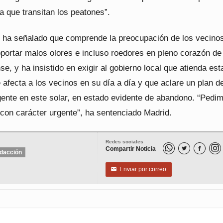
la que transitan los peatones”.
ral ha señalado que comprende la preocupación de los vecino
portar malos olores e incluso roedores en pleno corazón de 
nse, y ha insistido en exigir al gobierno local que atienda est
afecta a los vecinos en su día a día y que aclare un plan d
gente en este solar, en estado evidente de abandono. “Pedi
 con carácter urgente”, ha sentenciado Madrid.
Redes sociales
Compartir Noticia


dacción
Enviar por correo
✉