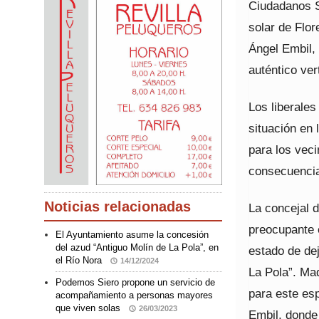
Ciudadanos S
solar de Flo
Ángel Embil,
auténtico ver
Los liberales
situación en 
para los veci
consecuencia
Noticias relacionadas
La concejal 
preocupante 
El Ayuntamiento asume la concesión
del azud “Antiguo Molín de La Pola”, en
estado de dej
el Río Nora
14/12/2024
La Pola”. Mad
Podemos Siero propone un servicio de
para este esp
acompañamiento a personas mayores
que viven solas
26/03/2023
Embil, donde