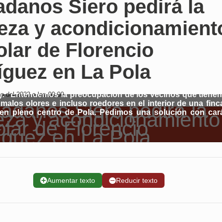
danos Siero pedirá la
ieza y acondicionamient
olar de Florencio
íguez en La Pola
): “Entendemos la preocupación de los vecinos que tiene
 del 2022 a las 00:00
 malos olores e incluso roedores en el interior de una finc
en pleno centro de Pola. Pedimos una solución con car
➕
Aumentar texto
➖
Reducir texto