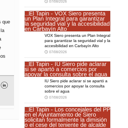
07/08/2026
🕔
s que
la
VOX Siero presenta un Plan Integral
a
para garantizar la seguridad vial y la
accesibilidad en Carbayín Alto
e
07/08/2026
🕔
mos
IU Siero pide aclarar si se apartó a
comercios por apoyar la consulta

sobre el agua
07/08/2026
🕔