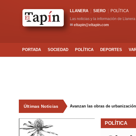
LLANERA
SIERO
POLÍTICA
Las noticias y la información de Llanera
✉
eltapin@eltapin.com
PORTADA
SOCIEDAD
POLÍTICA
DEPORTES
VA
Últimas Noticias
Avanzan las obras de urbanización
POLÍTICA