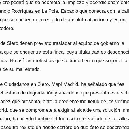
iero pedirá que se acometa la limpieza y acondicionamiento
rencio Rodríguez en La Pola. Espacio que conecta con la cal
 que se encuentra en estado de absoluto abandono y es un
tedero.
 de Siero tienen previsto trasladar al equipo de gobierno la
la que se encuentra esta finca, cuya titularidad es desconoc
nos. No así las molestias que a diario tienen que soportar a
 de su mal estado.
de Ciudadanos en Siero, Mapi Madrid, ha señalado que “es
el estado de degradación y abandono que presenta este solar
adez que presenta, ante la creciente inquietud de los vecin
rid, que se compromete a exigir al alcalde una solución in
acio, ha puesto también el foco sobre el vallado de la calle
 asegura “existe un riesgo certero de que éste se desprend