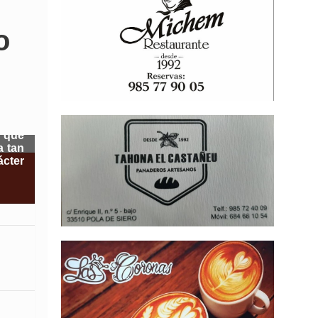
o
n que
a tan
ácter