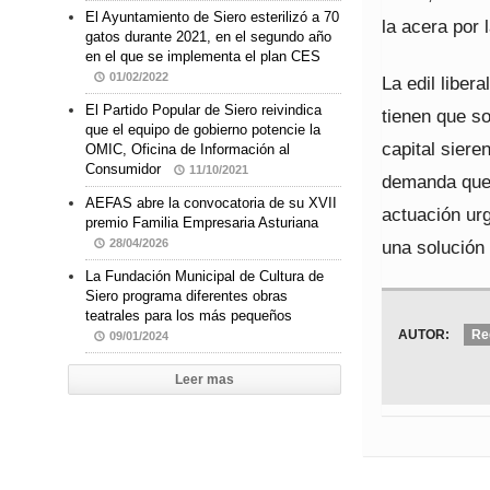
El Ayuntamiento de Siero esterilizó a 70
la acera por 
gatos durante 2021, en el segundo año
en el que se implementa el plan CES
01/02/2022
La edil libe
El Partido Popular de Siero reivindica
tienen que so
que el equipo de gobierno potencie la
capital siere
OMIC, Oficina de Información al
Consumidor
11/10/2021
demanda que 
AEFAS abre la convocatoria de su XVII
actuación ur
premio Familia Empresaria Asturiana
una solución
28/04/2026
La Fundación Municipal de Cultura de
Siero programa diferentes obras
teatrales para los más pequeños
AUTOR:
Re
09/01/2024
Leer mas