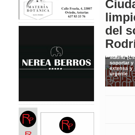
Ciuda
limp
del s
Rodr
Madrid (Cs
Lunes 09 de Mayo
soportar y
extensa y 
urgente