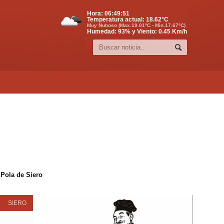
Hora:
06:49:52
Temperatura actual:
18.62
°C
Muy Nuboso (Max.19.01ºC - Min.17.67ºC)
Humedad: 93% y Viento: 0.45 Km/h
 Pola de Siero
SIERO