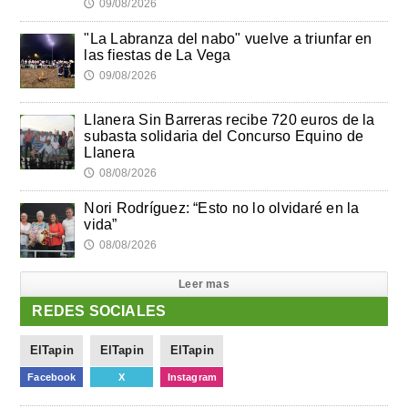
09/08/2026
🕔
"La Labranza del nabo" vuelve a triunfar en
las fiestas de La Vega
09/08/2026
🕔
Llanera Sin Barreras recibe 720 euros de la
subasta solidaria del Concurso Equino de
Llanera
08/08/2026
🕔
Nori Rodríguez: “Esto no lo olvidaré en la
vida”
08/08/2026
🕔
Leer mas
REDES SOCIALES
ElTapin
ElTapin
ElTapin
Facebook
X
Instagram