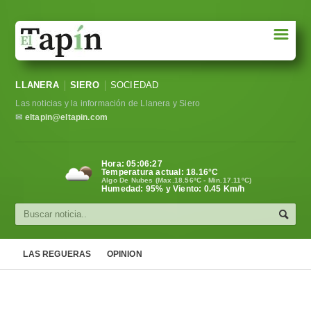
☰
Portada
LLANERA
SIERO
SOCIEDAD
Sociedad
Las noticias y la información de Llanera y Siero
Política
✉
eltapin@eltapin.com
Deportes
Hora:
05:06:27
Temperatura actual:
18.16
°C
Varios
Algo De Nubes (Max.18.56ºC - Min.17.11ºC)
Humedad: 95% y Viento: 0.45 Km/h
Cultura
Asturias
LAS REGUERAS
OPINION
Videos
Carta al director