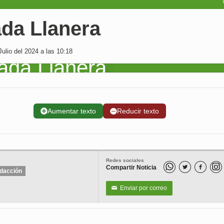
ada Llanera
ulio del 2024 a las 10:18
➕
Aumentar texto
➖
Reducir texto
Redes sociales
Compartir Noticia


dacción
Enviar por correo
✉