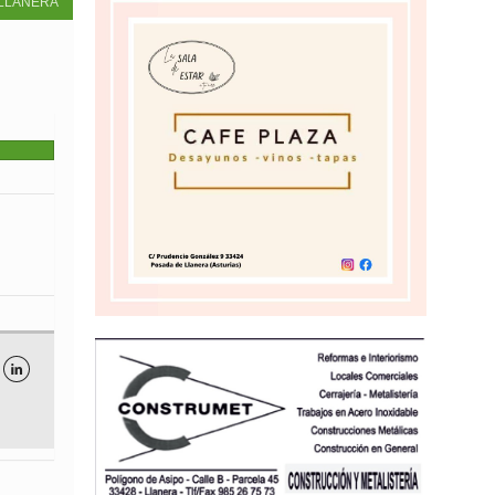
LLANERA
