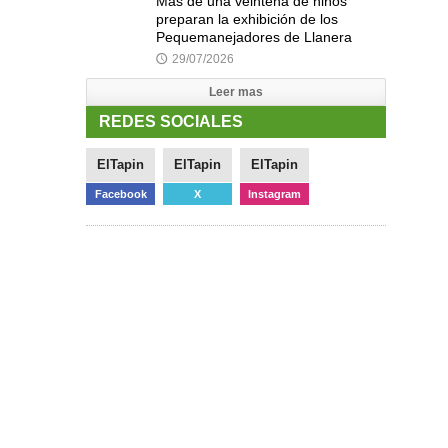
Más de una veintena de niños
preparan la exhibición de los
Pequemanejadores de Llanera
29/07/2026
🕔
Leer mas
REDES SOCIALES
ElTapin
ElTapin
ElTapin
Facebook
X
Instagram