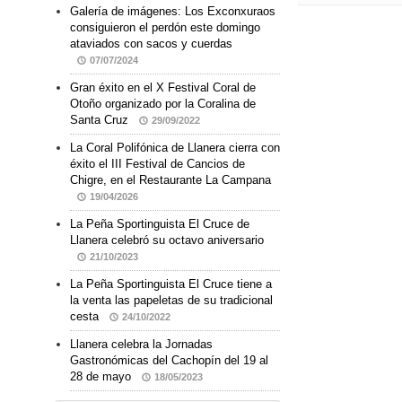
Galería de imágenes: Los Exconxuraos
consiguieron el perdón este domingo
ataviados con sacos y cuerdas
07/07/2024
Gran éxito en el X Festival Coral de
Otoño organizado por la Coralina de
Santa Cruz
29/09/2022
La Coral Polifónica de Llanera cierra con
éxito el III Festival de Cancios de
Chigre, en el Restaurante La Campana
19/04/2026
La Peña Sportinguista El Cruce de
Llanera celebró su octavo aniversario
21/10/2023
La Peña Sportinguista El Cruce tiene a
la venta las papeletas de su tradicional
cesta
24/10/2022
Llanera celebra la Jornadas
Gastronómicas del Cachopín del 19 al
28 de mayo
18/05/2023