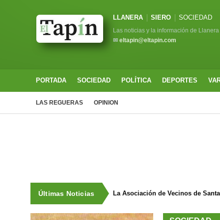
LLANERA
SIERO
SOCIEDAD
Las noticias y la información de Llanera
✉
eltapin@eltapin.com
PORTADA
SOCIEDAD
POLÍTICA
DEPORTES
VA
LAS REGUERAS
OPINION
Últimas Noticias
La Asociación de Vecinos de Santa