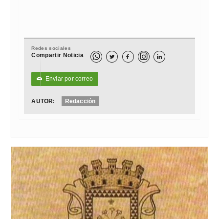
Redes sociales
Compartir Noticia



Enviar por correo
✉
AUTOR:
Redacción