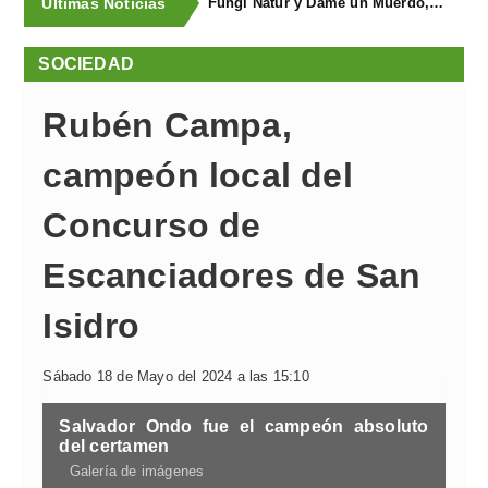
Últimas Noticias
Fungi Natur y Dame un Muerdo, premios a los mejores estands de la Feria Agroalimentaria de Productos Ecológicos
SOCIEDAD
Rubén Campa,
campeón local del
Concurso de
Escanciadores de San
Isidro
Sábado 18 de Mayo del 2024 a las 15:10
Salvador Ondo fue el campeón absoluto
del certamen
Galería de imágenes