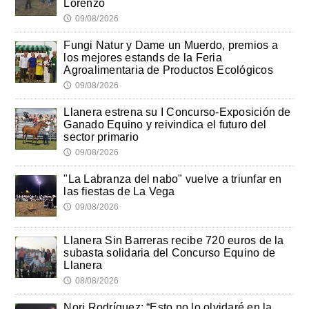
Lorenzo
09/08/2026
🕔
Fungi Natur y Dame un Muerdo, premios a
los mejores estands de la Feria
Agroalimentaria de Productos Ecológicos
09/08/2026
🕔
Llanera estrena su I Concurso-Exposición de
Ganado Equino y reivindica el futuro del
sector primario
09/08/2026
🕔
"La Labranza del nabo" vuelve a triunfar en
las fiestas de La Vega
09/08/2026
🕔
Llanera Sin Barreras recibe 720 euros de la
subasta solidaria del Concurso Equino de
Llanera
08/08/2026
🕔
Nori Rodríguez: “Esto no lo olvidaré en la