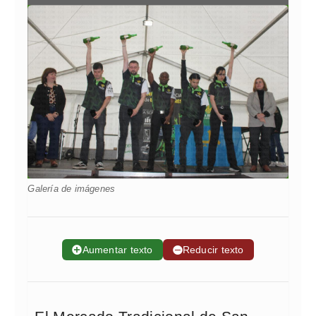
Galería de imágenes
➕
Aumentar texto
➖
Reducir texto