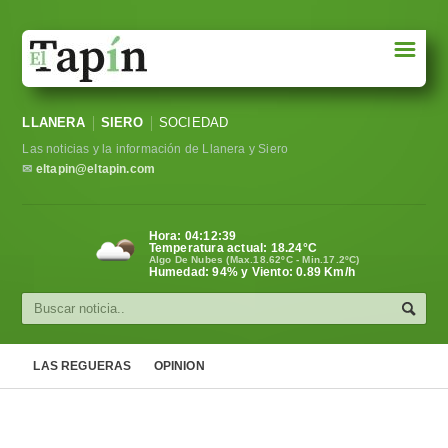
☰
Portada
LLANERA
SIERO
SOCIEDAD
Sociedad
Las noticias y la información de Llanera y Siero
Política
✉
eltapin@eltapin.com
Deportes
Hora:
04:12:40
Temperatura actual:
18.24
°C
Varios
Algo De Nubes (Max.18.62ºC - Min.17.2ºC)
Humedad: 94% y Viento: 0.89 Km/h
Cultura
Asturias
LAS REGUERAS
OPINION
Videos
Carta al director