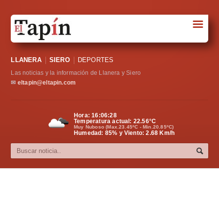
☰
Portada
LLANERA
SIERO
DEPORTES
Sociedad
Las noticias y la información de Llanera y Siero
Política
✉
eltapin@eltapin.com
Deportes
Hora:
16:06:28
Temperatura actual:
22.56
°C
Varios
Muy Nuboso (Max.23.45ºC - Min.20.85ºC)
Humedad: 85% y Viento: 2.68 Km/h
Cultura
Asturias
Videos
Carta al director