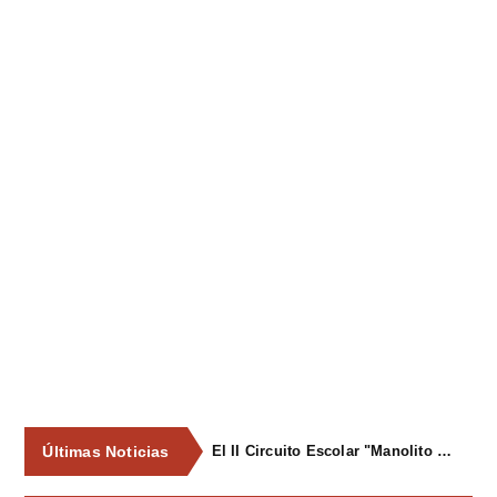
Últimas Noticias
El II Circuito Escolar "Manolito el Pegu" volvió a reunir a las jóvenes promesas del ciclismo asturiano en El Carbayu