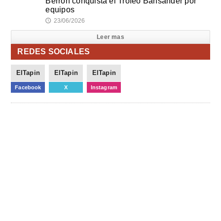
Berrón conquista el Trofeo Bansander por
equipos
23/06/2026
🕔
Leer mas
REDES SOCIALES
ElTapin
ElTapin
ElTapin
Facebook
X
Instagram