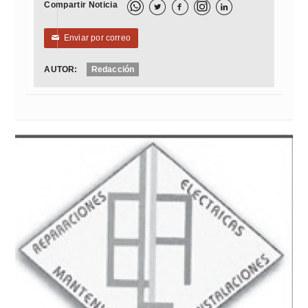
Compartir Noticia



Enviar por correo
✉
AUTOR:
Redacción