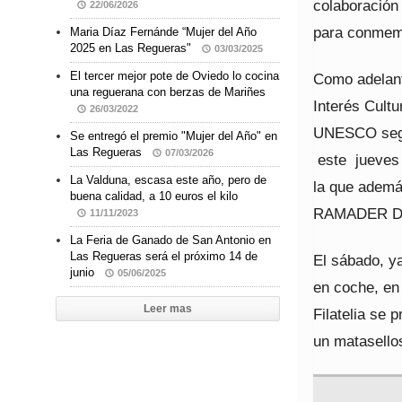
colaboración 
22/06/2026
para conmemo
Maria Díaz Fernánde “Mujer del Año
2025 en Las Regueras"
03/03/2025
El tercer mejor pote de Oviedo lo cocina
Como adelant
una reguerana con berzas de Mariñes
Interés Cultu
26/03/2022
UNESCO según
Se entregó el premio "Mujer del Año" en
Las Regueras
07/03/2026
este jueves 
La Valduna, escasa este año, pero de
la que ademá
buena calidad, a 10 euros el kilo
RAMADER DE 
11/11/2023
La Feria de Ganado de San Antonio en
Las Regueras será el próximo 14 de
El sábado, ya
junio
05/06/2025
en coche, en 
Leer mas
Filatelia se 
un matasello