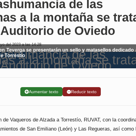
rashumancia de las
as a la montaña se trat
 Auditorio de Oviedo
o del 2023 a las 14:28
en Teverga se presentarán un sello y matasellos dedicado 
e Torrestio
➕
Aumentar texto
➖
Reducir texto
n de Vaqueros de Alzada a Torrestío, RUVAT, con la coordin
amientos de San Emiliano (León) y Las Regueras, así como 