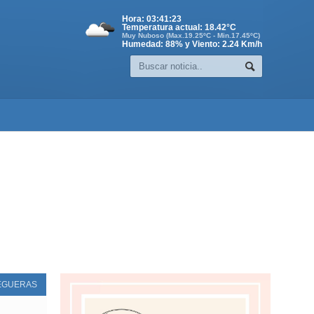
Hora:
03:41:24
Temperatura actual:
18.42
°C
Muy Nuboso (Max.19.25ºC - Min.17.45ºC)
Humedad: 88% y Viento: 2.24 Km/h
EGUERAS