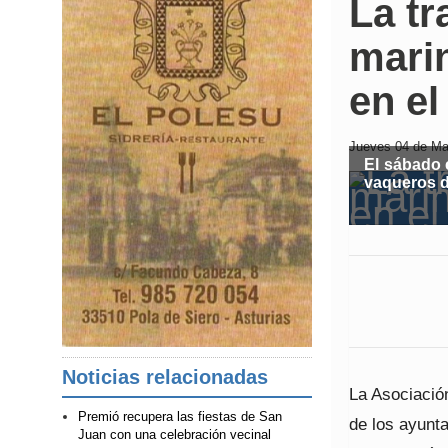
La t
marin
en el
Jueves 04 de May
El sábado 
vaqueros d
Noticias relacionadas
La Asociació
Premió recupera las fiestas de San
de los ayunt
Juan con una celebración vecinal