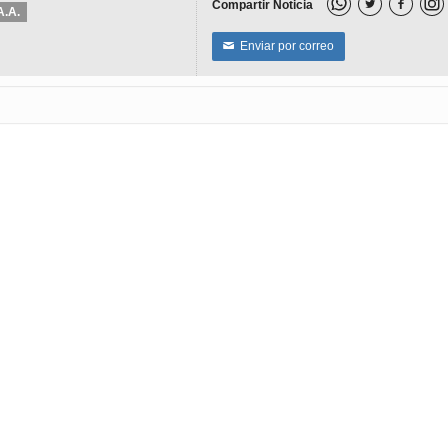
Compartir Noticia


A.A.
Enviar por correo
✉