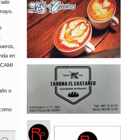
arado
 mayo.
e
a
ueros,
onda en
) CAMI
llo o
 como