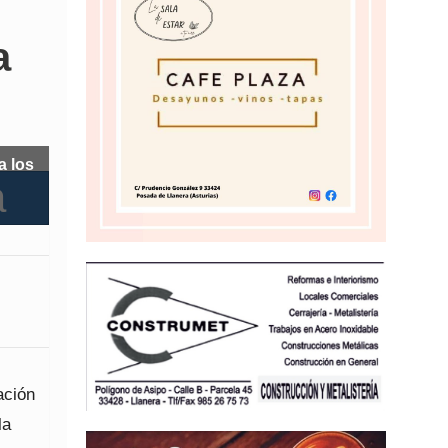
a
a los
ación
la