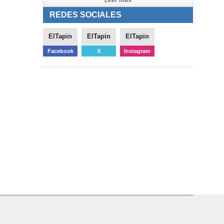
Leer mas
REDES SOCIALES
ElTapin
ElTapin
ElTapin
Facebook
X
Instagram