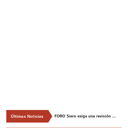
Últimas Noticias
FORO Siero exige una revisión integral del servicio de recogida de residuos para acabar con los contenedores desbordados y la imagen de abandono del concejo