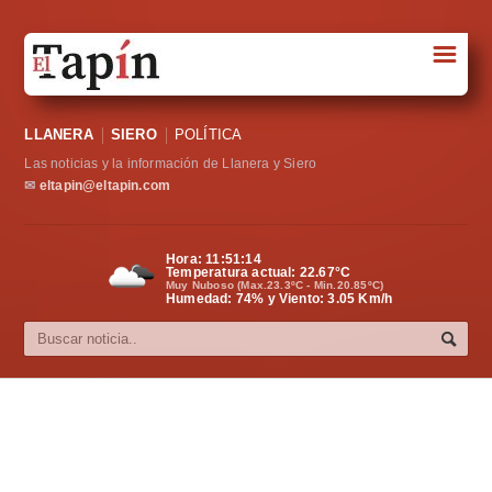
☰
Portada
LLANERA
SIERO
POLÍTICA
Sociedad
Las noticias y la información de Llanera y Siero
Política
✉
eltapin@eltapin.com
Deportes
Hora:
11:51:14
Temperatura actual:
22.67
°C
Varios
Muy Nuboso (Max.23.3ºC - Min.20.85ºC)
Humedad: 74% y Viento: 3.05 Km/h
Cultura
Asturias
Videos
Carta al director