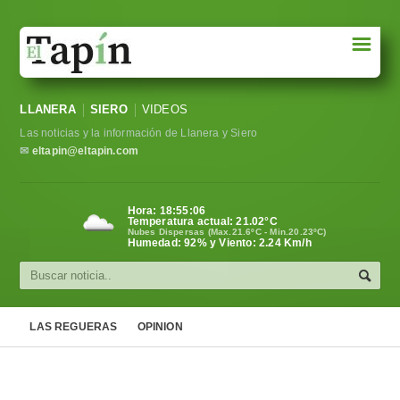
☰
Portada
LLANERA
SIERO
VIDEOS
Sociedad
Las noticias y la información de Llanera y Siero
Política
✉
eltapin@eltapin.com
Deportes
Hora:
18:55:07
Temperatura actual:
21.02
°C
Varios
Nubes Dispersas (Max.21.6ºC - Min.20.23ºC)
Humedad: 92% y Viento: 2.24 Km/h
Cultura
Asturias
LAS REGUERAS
OPINION
Videos
Carta al director