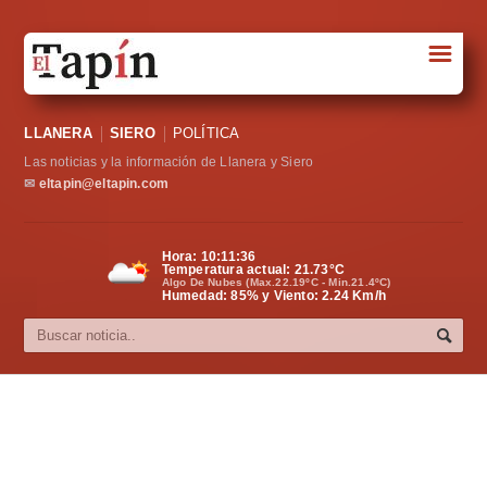
☰
Portada
LLANERA
SIERO
POLÍTICA
Sociedad
Las noticias y la información de Llanera y Siero
Política
✉
eltapin@eltapin.com
Deportes
Hora:
10:11:37
Temperatura actual:
21.73
°C
Varios
Algo De Nubes (Max.22.19ºC - Min.21.4ºC)
Humedad: 85% y Viento: 2.24 Km/h
Cultura
Asturias
Videos
Carta al director