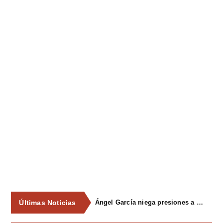
Últimas Noticias
Avanzan las obras de urbanización del parque de La Reconquista, en los terrenos del antiguo matadero de Pola de Siero