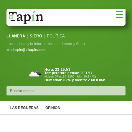
☰
Portada
LLANERA
SIERO
POLÍTICA
Sociedad
Las noticias y la información de Llanera y Siero
Política
✉
eltapin@eltapin.com
Deportes
Hora:
23:15:54
Temperatura actual:
20.1
°C
Varios
Nubes (Max.20.92ºC - Min.19.34ºC)
Humedad: 82% y Viento: 2.68 Km/h
Cultura
Asturias
LAS REGUERAS
OPINION
Videos
Carta al director