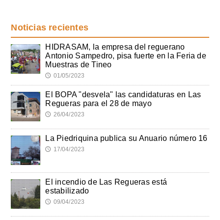
Noticias recientes
HIDRASAM, la empresa del reguerano
Antonio Sampedro, pisa fuerte en la Feria de
Muestras de Tineo
01/05/2023
🕔
El BOPA "desvela" las candidaturas en Las
Regueras para el 28 de mayo
26/04/2023
🕔
La Piedriquina publica su Anuario número 16
17/04/2023
🕔
El incendio de Las Regueras está
estabilizado
09/04/2023
🕔