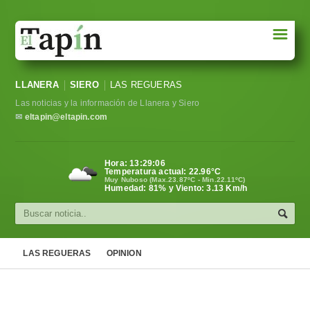
☰
Portada
LLANERA
SIERO
LAS REGUERAS
Sociedad
Las noticias y la información de Llanera y Siero
Política
✉
eltapin@eltapin.com
Deportes
Hora:
13:29:07
Temperatura actual:
22.96
°C
Varios
Muy Nuboso (Max.23.87ºC - Min.22.11ºC)
Humedad: 81% y Viento: 3.13 Km/h
Cultura
Asturias
LAS REGUERAS
OPINION
Videos
Carta al director