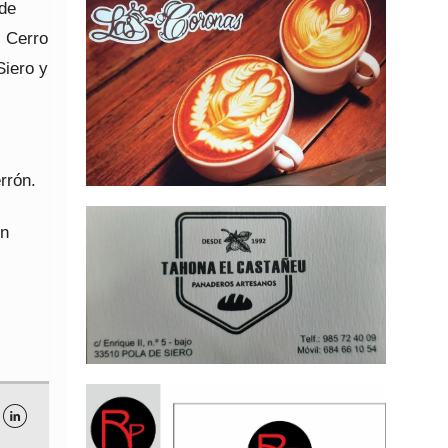
 de
l Cerro
Siero y
rrón.
ón
