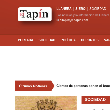
LLANERA
SIERO
SOCIEDAD
Las noticias y la información de Llanera
✉
eltapin@eltapin.com
PORTADA
SOCIEDAD
POLÍTICA
DEPORTES
VA
Últimas Noticias
Cientos de personas ponen el broche
SOCIEDAD