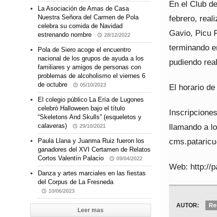
En el Club d
La Asociación de Amas de Casa
febrero, real
Nuestra Señora del Carmen de Pola
celebra su comida de Navidad
Gavio, Picu 
estrenando nombre
28/12/2022
terminando en
Pola de Siero acoge el encuentro
nacional de los grupos de ayuda a los
pudiendo real
familiares y amigos de personas con
problemas de alcoholismo el viernes 6
de octubre
05/10/2023
El horario de
El colegio público La Ería de Lugones
celebró Halloween bajo el título
Inscripcione
“Skeletons And Skulls” (esqueletos y
llamando a lo
calaveras)
29/10/2021
cms.pataric
Paula Llana y Juanma Ruiz fueron los
ganadores del XVI Certamen de Relatos
Cortos Valentín Palacio
09/04/2022
Web: http://
Danza y artes marciales en las fiestas
del Corpus de La Fresneda
10/06/2023
AUTOR:
Re
Leer mas