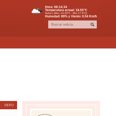
Hora:
06:14:35
Temperatura actual:
18.55
°C
Nubes (Max.19.25ºC - Min.17.9ºC)
Humedad: 89% y Viento: 0.54 Km/h
SIERO