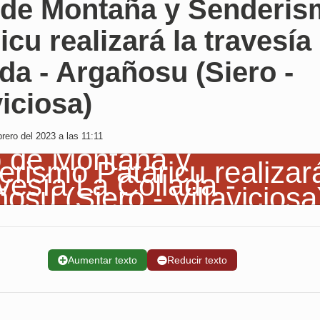
 de Montaña y Senderi
icu realizará la travesía
da - Argañosu (Siero -
viciosa)
rero del 2023 a las 11:11
➕
Aumentar texto
➖
Reducir texto