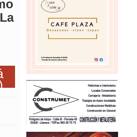
smo
 La