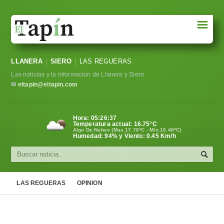
☰
Portada
LLANERA
SIERO
LAS REGUERAS
Sociedad
Las noticias y la información de Llanera y Siero
Política
✉
eltapin@eltapin.com
Deportes
Hora:
05:26:37
Temperatura actual:
16.75
°C
Varios
Algo De Nubes (Max.17.76ºC - Min.16.48ºC)
Humedad: 94% y Viento: 0.45 Km/h
Cultura
Asturias
LAS REGUERAS
OPINION
Videos
Carta al director