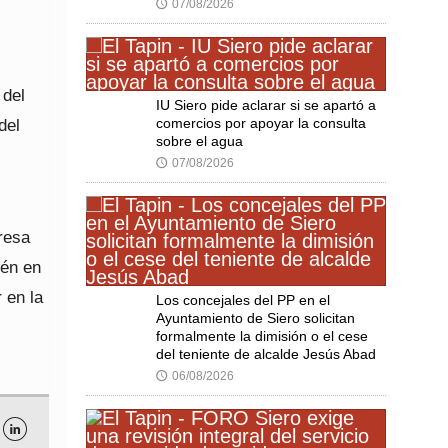
07/08/2026
🕔
 del
IU Siero pide aclarar si se apartó a
comercios por apoyar la consulta
del
sobre el agua
07/08/2026
🕔
resa
ién en
 en la
Los concejales del PP en el
Ayuntamiento de Siero solicitan
formalmente la dimisión o el cese
del teniente de alcalde Jesús Abad
06/08/2026
🕔
