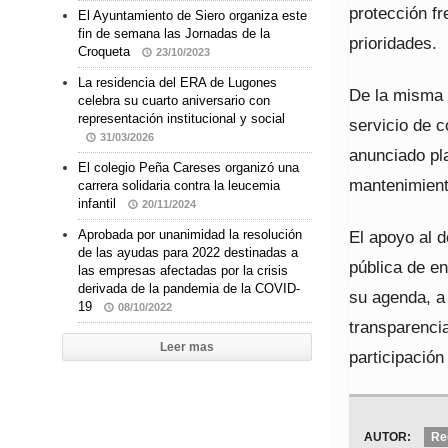
protección fr
El Ayuntamiento de Siero organiza este
fin de semana las Jornadas de la
prioridades.
Croqueta
23/10/2023
La residencia del ERA de Lugones
De la misma m
celebra su cuarto aniversario con
representación institucional y social
servicio de 
31/03/2026
anunciado pl
El colegio Peña Careses organizó una
mantenimiento
carrera solidaria contra la leucemia
infantil
20/11/2024
El apoyo al d
Aprobada por unanimidad la resolución
de las ayudas para 2022 destinadas a
pública de en
las empresas afectadas por la crisis
derivada de la pandemia de la COVID-
su agenda, a 
19
08/10/2022
transparenci
Leer mas
participación
AUTOR:
Re