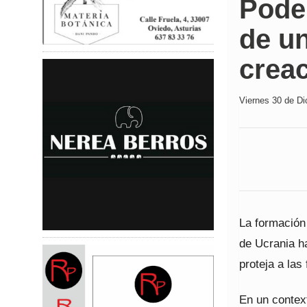
Pode
de u
creac
Viernes 30 de Di
La formación 
de Ucrania h
proteja a la
En un context