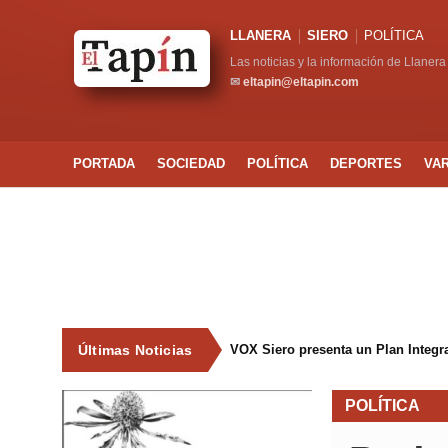
LLANERA
SIERO
POLÍTICA
Las noticias y la información de Llanera
✉
eltapin@eltapin.com
PORTADA
SOCIEDAD
POLÍTICA
DEPORTES
VA
Últimas Noticias
VOX Siero presenta un Plan Integral
POLÍTICA