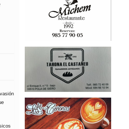
e
nvasión
ue
sicos