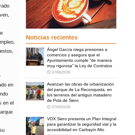
grado
oven,
te
Noticias recientes
empleo,
Ángel García niega presiones a
estos,
comercios y asegura que el
Ayuntamiento cumple "de manera
muy rigurosa" la Ley de Contratos
07/08/2026
🕔
o
Avanzan las obras de urbanización
ado en
del parque de La Reconquista, en
ando
los terrenos del antiguo matadero
de Pola de Siero
s en el
07/08/2026
🕔
parque
VOX Siero presenta un Plan Integral
para garantizar la seguridad vial y la
 su
accesibilidad en Carbayín Alto