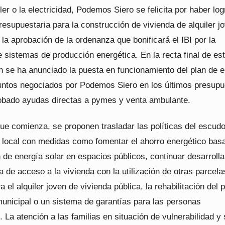
ler o la electricidad, Podemos Siero se felicita por haber lo
resupuestaria para la construcción de vivienda de alquiler j
la aprobación de la ordenanza que bonificará el IBI por la
e sistemas de producción energética. En la recta final de es
n se ha anunciado la puesta en funcionamiento del plan de 
puntos negociados por Podemos Siero en los últimos presupu
obado ayudas directas a pymes y venta ambulante.
ue comienza, se proponen trasladar las políticas del escud
el local con medidas como fomentar el ahorro energético bas
 de energía solar en espacios públicos, continuar desarroll
a de acceso a la vivienda con la utilización de otras parcela
a el alquiler joven de vivienda pública, la rehabilitación del 
municipal o un sistema de garantías para las personas
. La atención a las familias en situación de vulnerabilidad y