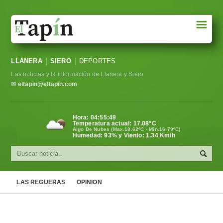
☰
Portada
LLANERA
SIERO
DEPORTES
Sociedad
Las noticias y la información de Llanera y Siero
Política
✉
eltapin@eltapin.com
Deportes
Hora:
04:55:49
Temperatura actual:
17.08
°C
Varios
Algo De Nubes (Max.18.62ºC - Min.16.79ºC)
Humedad: 93% y Viento: 1.34 Km/h
Cultura
Asturias
LAS REGUERAS
OPINION
Videos
Carta al director