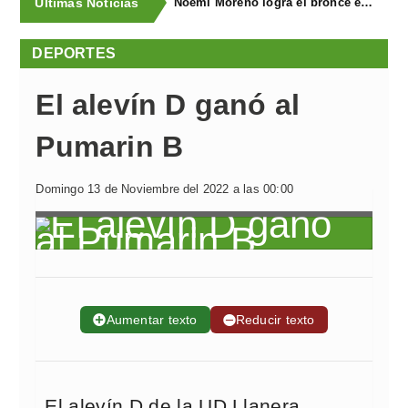
Últimas Noticias
Noemí Moreno logra el bronce en el XXX Biatlón Ciudad de Gijón
DEPORTES
El alevín D ganó al
Pumarin B
Domingo 13 de Noviembre del 2022 a las 00:00
➕
Aumentar texto
➖
Reducir texto
El alevín D de la UD Llanera