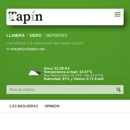
☰
Portada
LLANERA
SIERO
DEPORTES
Sociedad
Las noticias y la información de Llanera y Siero
Política
✉
eltapin@eltapin.com
Deportes
Hora:
03:26:43
Temperatura actual:
18.47
°C
Varios
Muy Nuboso (Max.19.74ºC - Min.17.67ºC)
Humedad: 87% y Viento: 0.71 Km/h
Cultura
Asturias
LAS REGUERAS
OPINION
Videos
Carta al director