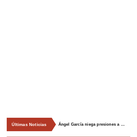
Últimas Noticias
Ángel García niega presiones a comercios y asegura que el Ayuntamiento cumple "de manera muy rigurosa" la Ley de Contratos