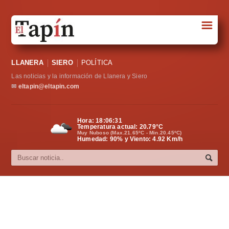
☰
Portada
LLANERA
SIERO
POLÍTICA
Sociedad
Las noticias y la información de Llanera y Siero
Política
✉
eltapin@eltapin.com
Deportes
Hora:
18:06:32
Temperatura actual:
20.79
°C
Varios
Muy Nuboso (Max.21.65ºC - Min.20.45ºC)
Humedad: 90% y Viento: 4.92 Km/h
Cultura
Asturias
Videos
Carta al director