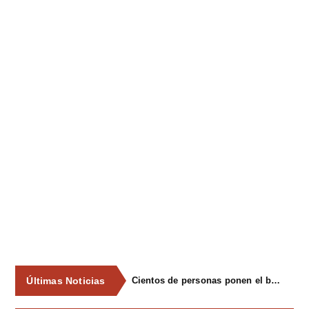
Últimas Noticias
Cientos de personas ponen el broche final a las fiestas de La Salud de Lieres con la tradicional merienda