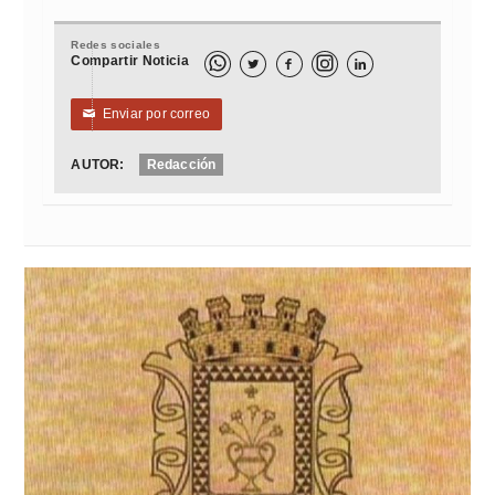
Redes sociales
Compartir Noticia



Enviar por correo
✉
AUTOR:
Redacción