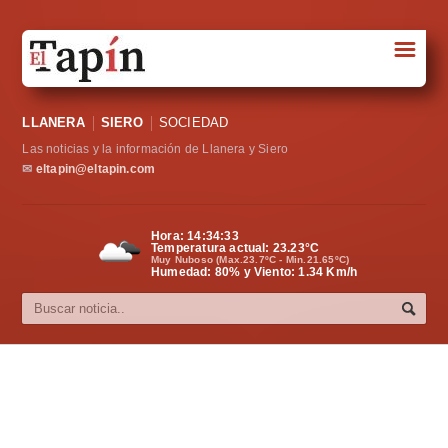
☰
Portada
LLANERA
SIERO
SOCIEDAD
Sociedad
Las noticias y la información de Llanera y Siero
Política
✉
eltapin@eltapin.com
Deportes
Hora:
14:34:34
Temperatura actual:
23.23
°C
Varios
Muy Nuboso (Max.23.7ºC - Min.21.65ºC)
Humedad: 80% y Viento: 1.34 Km/h
Cultura
Asturias
Videos
Carta al director