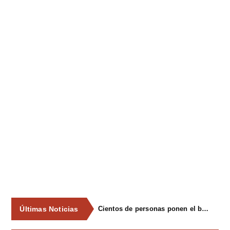
Últimas Noticias
Cientos de personas ponen el broche final a las fiestas de La Salud de Lieres con la tradicional merienda