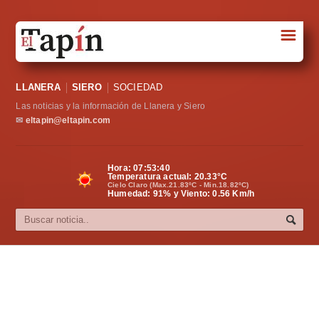
☰
Portada
LLANERA
SIERO
SOCIEDAD
Sociedad
Las noticias y la información de Llanera y Siero
Política
✉
eltapin@eltapin.com
Deportes
Hora:
07:53:41
Temperatura actual:
20.33
°C
Varios
Cielo Claro (Max.21.83ºC - Min.18.82ºC)
Humedad: 91% y Viento: 0.56 Km/h
Cultura
Asturias
Videos
Carta al director