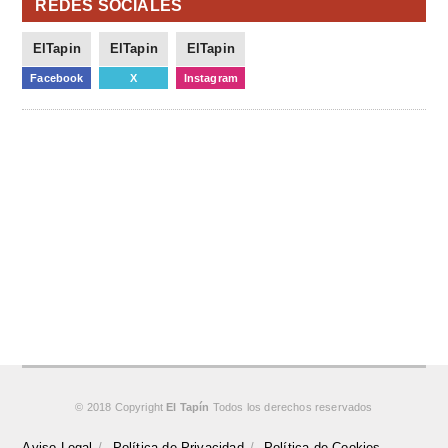
REDES SOCIALES
ElTapin
ElTapin
ElTapin
Facebook
X
Instagram
© 2018 Copyright
El Tapín
Todos los derechos reservados
Aviso Legal
Política de Privacidad
Política de Cookies