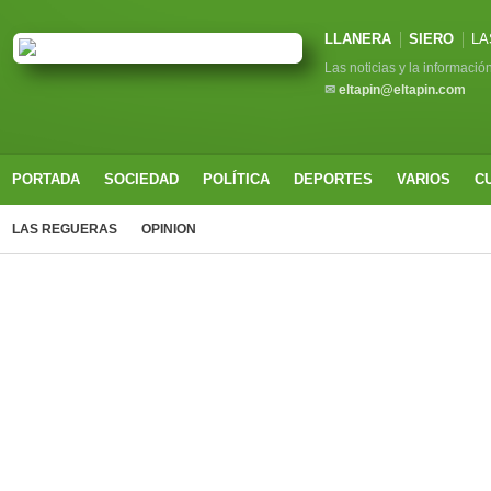
LLANERA
SIERO
LA
Las noticias y la informació
✉
eltapin@eltapin.com
PORTADA
SOCIEDAD
POLÍTICA
DEPORTES
VARIOS
C
LAS REGUERAS
OPINION