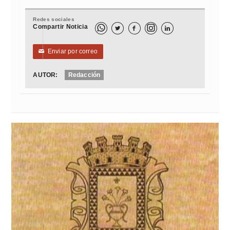
Redes sociales
Compartir Noticia



Enviar por correo
✉
AUTOR:
Redacción