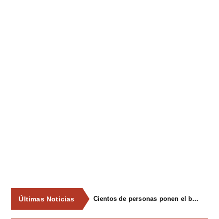
Últimas Noticias
Cientos de personas ponen el broche final a las fiestas de La Salud de Lieres con la tradicional merienda