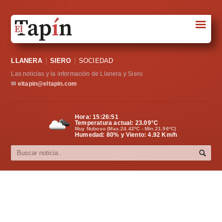
☰
Portada
LLANERA
SIERO
SOCIEDAD
Sociedad
Las noticias y la información de Llanera y Siero
Política
✉
eltapin@eltapin.com
Deportes
Hora:
15:26:52
Temperatura actual:
23.09
°C
Varios
Muy Nuboso (Max.24.42ºC - Min.21.96ºC)
Humedad: 80% y Viento: 4.92 Km/h
Cultura
Asturias
Videos
Carta al director