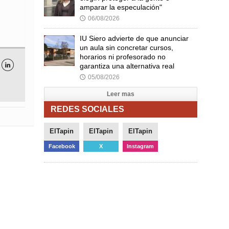
amparar la especulación"
06/08/2026
🕔
IU Siero advierte de que anunciar
un aula sin concretar cursos,
horarios ni profesorado no
garantiza una alternativa real

05/08/2026
🕔
Leer mas
REDES SOCIALES
ElTapin
ElTapin
ElTapin
Facebook
X
Instagram