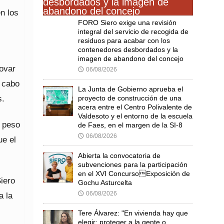
n los
FORO Siero exige una revisión
integral del servicio de recogida de
residuos para acabar con los
contenedores desbordados y la
imagen de abandono del concejo
novar
06/08/2026
🕔
a cabo
La Junta de Gobierno aprueba el
s.
proyecto de construcción de una
acera entre el Centro Polivalente de
Valdesoto y el entorno de la escuela
e peso
de Faes, en el margen de la SI-8
06/08/2026
🕔
ue el
Abierta la convocatoria de
subvenciones para la participación
en el XVI ConcursoExposición de
iero
Gochu Asturcelta
06/08/2026
🕔
a la
Tere Álvarez: "En vivienda hay que
elegir: proteger a la gente o