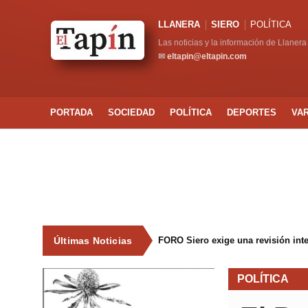
LLANERA
SIERO
POLÍTICA
Las noticias y la información de Llanera
✉
eltapin@eltapin.com
PORTADA
SOCIEDAD
POLÍTICA
DEPORTES
VA
Últimas Noticias
FORO Siero exige una revisión int
POLÍTICA