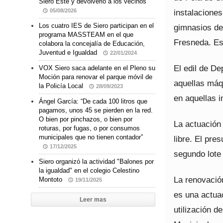
Siero Este y devolverlo a los vecinos
instalacione
05/08/2026
Los cuatro IES de Siero participan en el
gimnasios del
programa MASSTEAM en el que
Fresneda. Es
colabora la concejalía de Educación,
Juventud e Igualdad
22/01/2024
El edil de De
VOX Siero saca adelante en el Pleno su
Moción para renovar el parque móvil de
aquellas máqu
la Policía Local
28/09/2023
en aquellas 
Ángel García: “De cada 100 litros que
pagamos, unos 45 se pierden en la red.
O bien por pinchazos, o bien por
La actuación
roturas, por fugas, o por consumos
municipales que no tienen contador”
libre. El pre
17/12/2025
segundo lote
Siero organizó la actividad "Balones por
la igualdad" en el colegio Celestino
La renovació
Montoto
19/11/2025
es una actuac
Leer mas
utilización d