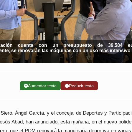
uación cuenta con un presupuesto de 39.584 eu
ente, se renovarán las máquinas con un uso más intensivo
➕
Aumentar texto
➖
Reducir texto
 Siero, Ángel García, y el concejal de Deportes y Participac
esús Abad, han anunciado, esta mañana, en el nuevo polide
iero, que el PDM renovará la maquinaria deportiva en varias