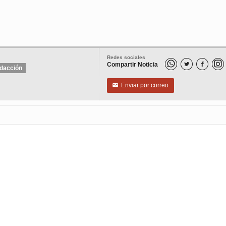
Redes sociales
Compartir Noticia


dacción
Enviar por correo
✉