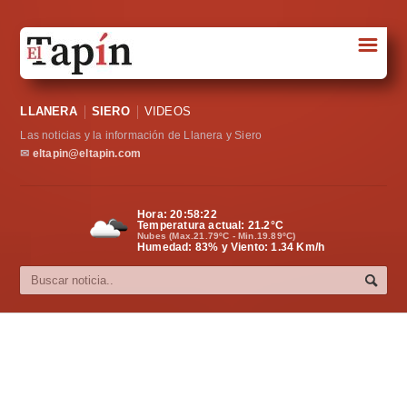
☰
Portada
LLANERA
SIERO
VIDEOS
Sociedad
Las noticias y la información de Llanera y Siero
Política
✉
eltapin@eltapin.com
Deportes
Hora:
20:58:23
Temperatura actual:
21.2
°C
Varios
Nubes (Max.21.79ºC - Min.19.89ºC)
Humedad: 83% y Viento: 1.34 Km/h
Cultura
Asturias
Videos
Carta al director