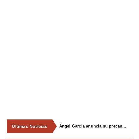
Últimas Noticias
Ángel García anuncia su precandidatura para optar a la reelección como alcalde de Siero en 2027