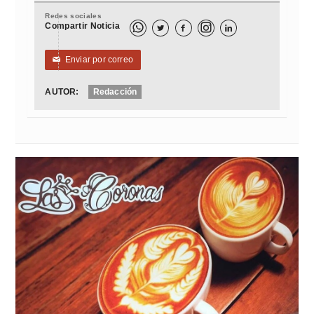
Redes sociales
Compartir Noticia



Enviar por correo
✉
AUTOR:
Redacción