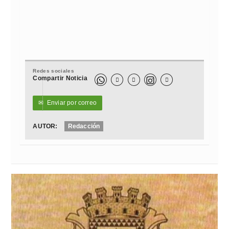
Redes sociales
Compartir Noticia



✉
Enviar por correo
AUTOR:
Redacción