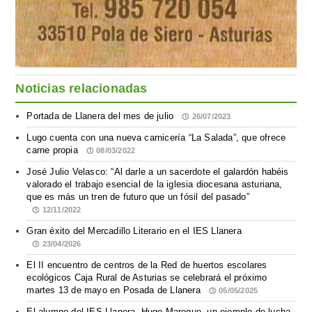
Noticias relacionadas
Portada de Llanera del mes de julio
26/07/2023
Lugo cuenta con una nueva carnicería “La Salada”, que ofrece
carne propia
08/03/2022
José Julio Velasco: “Al darle a un sacerdote el galardón habéis
valorado el trabajo esencial de la iglesia diocesana asturiana,
que es más un tren de futuro que un fósil del pasado”
12/11/2022
Gran éxito del Mercadillo Literario en el IES Llanera
23/04/2026
El II encuentro de centros de la Red de huertos escolares
ecológicos Caja Rural de Asturias se celebrará el próximo
martes 13 de mayo en Posada de Llanera
05/05/2025
El alumno del IES Llanera, Hugo Mareque, un ejemplo de lucha,