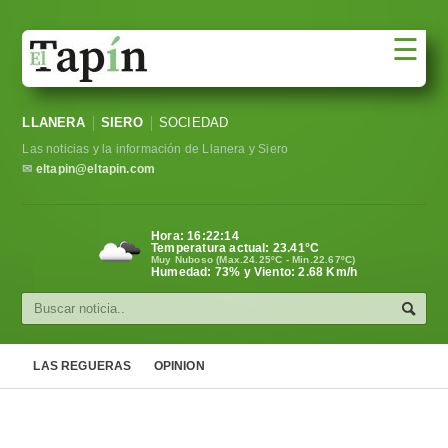
☰
Portada
LLANERA
SIERO
SOCIEDAD
Sociedad
Las noticias y la información de Llanera y Siero
Política
✉
eltapin@eltapin.com
Deportes
Hora:
16:22:15
Temperatura actual:
23.41
°C
Varios
Muy Nuboso (Max.24.25ºC - Min.22.67ºC)
Humedad: 73% y Viento: 2.68 Km/h
Cultura
Asturias
LAS REGUERAS
OPINION
Videos
Carta al director