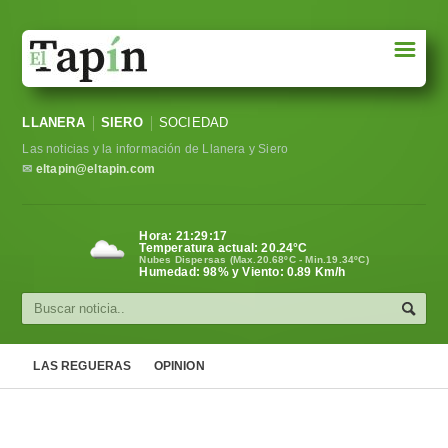
☰
Portada
LLANERA
SIERO
SOCIEDAD
Sociedad
Las noticias y la información de Llanera y Siero
Política
✉
eltapin@eltapin.com
Deportes
Hora:
21:29:18
Temperatura actual:
20.24
°C
Varios
Nubes Dispersas (Max.20.68ºC - Min.19.34ºC)
Humedad: 98% y Viento: 0.89 Km/h
Cultura
Asturias
LAS REGUERAS
OPINION
Videos
Carta al director