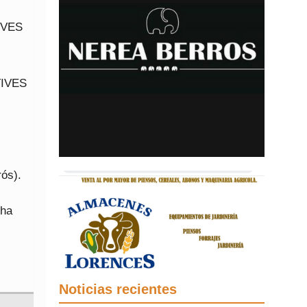
TIVES
TIVES
ós).
cha
Noticias recientes