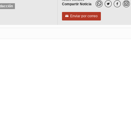
Compartir Noticia


dacción
Enviar por correo
✉