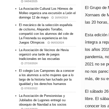
04/04/2025
El Grupo de 
La Asociación Cultural Los Hórreos de
Molleo organiza una excursión a León el
Xornaes de Mo
domingo 12 de mayo
16/04/2024
las 20 horas,
El mecánico de la selección española
de ciclismo, Alejandro Torralbo,
compartió con los alumnos del cole de
Esta edición 
La Fresneda su experiencia en los
íntegra a rep
Juegos Olímpicos
06/03/2024
los años 201
La Asociación de Vecinos de Hevia
organizó una tarde de juegos
pandemia, no
tradicionales en las escuelas
2021 no se p
27/10/2024
no nos parecí
El colegio Los Campones da a conocer
a los alumnos a ocho mujeres que a lo
más, de su e
largo de la historia han luchado por la
igualdad y los derechos humanos
07/03/2022
El sábado 26 
La Asociación de Pensionistas y
libre. El sá
Jubilados de Lugones entregó su
obsequio de Navidad a los socios
conocer los 