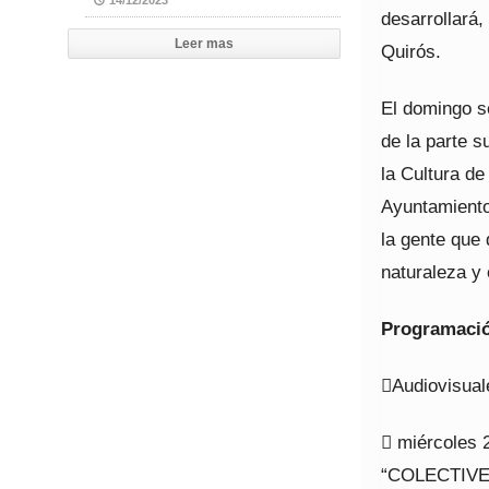
14/12/2023
desarrollará,
Leer mas
Quirós.
El domingo s
de la parte s
la Cultura d
Ayuntamiento 
la gente que
naturaleza y 
Programaci
Audiovisual
 miércoles 2
“COLECTIVES 