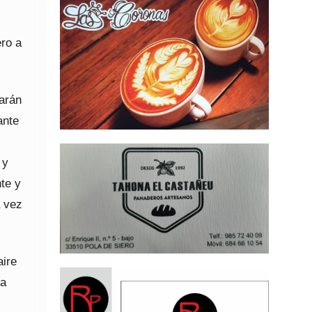
ero a
narán
ante
 y
te y
a vez
aire
 a