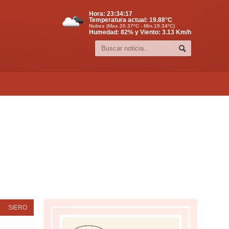
Hora:
23:34:18
Temperatura actual:
19.88
°C
Nubes (Max.20.37ºC - Min.19.34ºC)
Humedad: 82% y Viento: 3.13 Km/h
SIERO