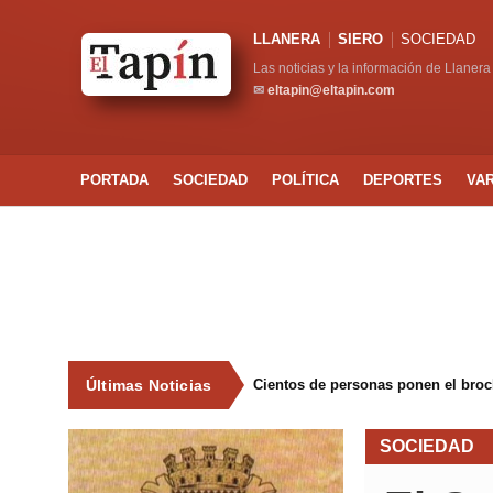
LLANERA
SIERO
SOCIEDAD
Las noticias y la información de Llanera
✉
eltapin@eltapin.com
PORTADA
SOCIEDAD
POLÍTICA
DEPORTES
VA
Últimas Noticias
Cientos de personas ponen el broche
SOCIEDAD