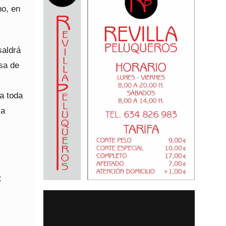
no, en
saldrá
asa de
 a toda
la
: