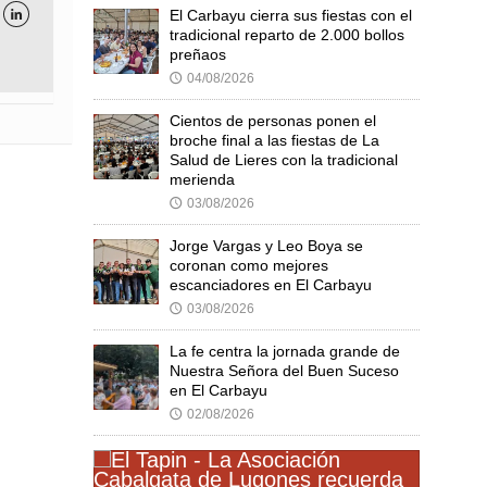
El Carbayu cierra sus fiestas con el

tradicional reparto de 2.000 bollos
preñaos
04/08/2026
🕔
Cientos de personas ponen el
broche final a las fiestas de La
Salud de Lieres con la tradicional
merienda
03/08/2026
🕔
Jorge Vargas y Leo Boya se
coronan como mejores
escanciadores en El Carbayu
03/08/2026
🕔
La fe centra la jornada grande de
Nuestra Señora del Buen Suceso
en El Carbayu
02/08/2026
🕔