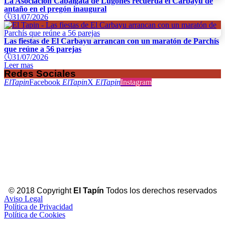
La Asociación Cabalgata de Lugones recuerda el Carbayu de
antaño en el pregón inaugural
🕔
31/07/2026
Las fiestas de El Carbayu arrancan con un maratón de Parchís
que reúne a 56 parejas
🕔
31/07/2026
Leer mas
Redes Sociales
ElTapin
Facebook
ElTapin
X
ElTapin
Instagram
© 2018 Copyright
El Tapín
Todos los derechos reservados
Aviso Legal
Política de Privacidad
Política de Cookies