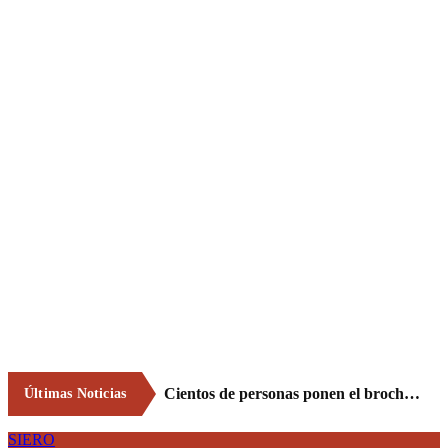
Cientos de personas ponen el broche final a las fiestas de La Salud de Lieres con la tradicional merienda
Últimas Noticias
SIERO