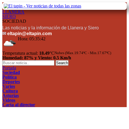
LLANERA
SIERO
SOCIEDAD
Las noticias y la información de Llanera y Siero
✉
eltapin@eltapin.com
Hora:
05:35:42
Temperatura actual:
18.49
°C
Nubes (Max.19.74ºC - Min.17.67ºC)
Humedad: 87% y Viento: 0.5 Km/h
Portada
Sociedad
Política
Deportes
Varios
Cultura
Asturias
Videos
Carta al director