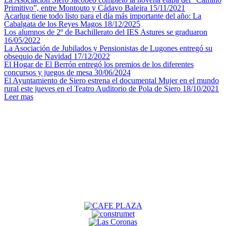
Primitivo”, entre Montouto y Cádavo Baleira
15/11/2021
Acarlug tiene todo listo para el día más importante del año: La
Cabalgata de los Reyes Magos
18/12/2025
Los alumnos de 2º de Bachillerato del IES Astures se graduaron
16/05/2022
La Asociación de Jubilados y Pensionistas de Lugones entregó su
obsequio de Navidad
17/12/2022
El Hogar de El Berrón entregó los premios de los diferentes
concursos y juegos de mesa
30/06/2024
El Ayuntamiento de Siero estrena el documental Mujer en el mundo
rural este jueves en el Teatro Auditorio de Pola de Siero
18/10/2021
Leer mas