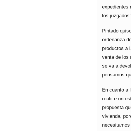
expedientes 
los juzgados”
Pintado quiso
ordenanza de
productos a l
venta de los 
se va a devo
pensamos que
En cuanto a 
realice un es
propuesta qu
vivienda, po
necesitamos 