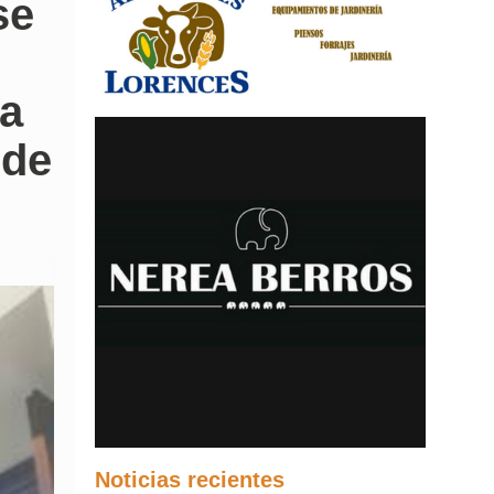
se
ya
 de
Noticias recientes