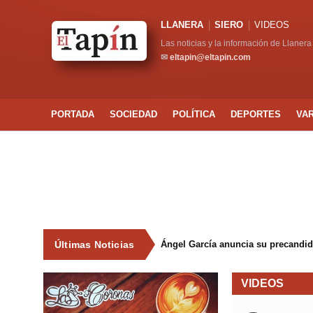
LLANERA
SIERO
VIDEOS
Las noticias y la información de Llanera
✉
eltapin@eltapin.com
PORTADA
SOCIEDAD
POLÍTICA
DEPORTES
VA
Últimas Noticias
Ángel García anuncia su precandida
VIDEOS