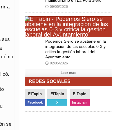
multitudinario en La Pola Siero
rir a
09/05/2026
🕔
a sus
Podemos Siero se abstiene en la
integración de las escuelas 0-3 y
a
critica la gestión laboral del
o cómo
Ayuntamiento
02/05/2026
🕔
Leer mas
licó.
REDES SOCIALES
do
ElTapin
ElTapin
ElTapin
Facebook
X
Instagram
la
ón se