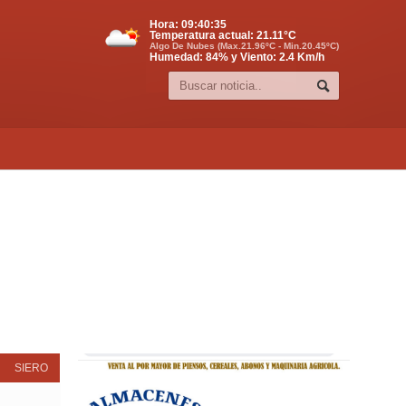
Hora:
09:40:36
Temperatura actual:
21.11
°C
Algo De Nubes (Max.21.96ºC - Min.20.45ºC)
Humedad: 84% y Viento: 2.4 Km/h
SIERO