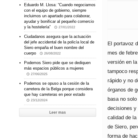
Eduardo M. Llosa: “Cuando negociamos
con el equipo de gobierno, siempre
incluimos un apartado para colaborar,
ayudar y bonificar al pequeño comercio
y la hostelería”
27/01/2022
Ciudadanos asegura que la actuación
del jefe accidental de la policía local de
El portavoz d
Siero empaña el buen nombre del
mes de febrer
cuerpo
26/08/2022
versión en la
Podemos Siero pide que se dediquen
más espacios públicos a mujeres
tampoco resp
27/06/2025
rápido y no d
Podemos se opuso a la cesión de la
carretera de la Belga porque considera
órganos de g
que hay carreteras en peor estado
basa no solo 
23/12/2024
decisiones y 
Leer mas
calidad de l
de Siero, per
forma de hace