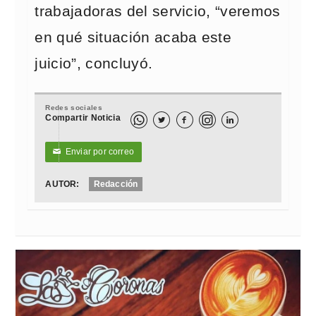
trabajadoras del servicio, “veremos
en qué situación acaba este
juicio”, concluyó.
Redes sociales
Compartir Noticia



Enviar por correo
✉
AUTOR:
Redacción