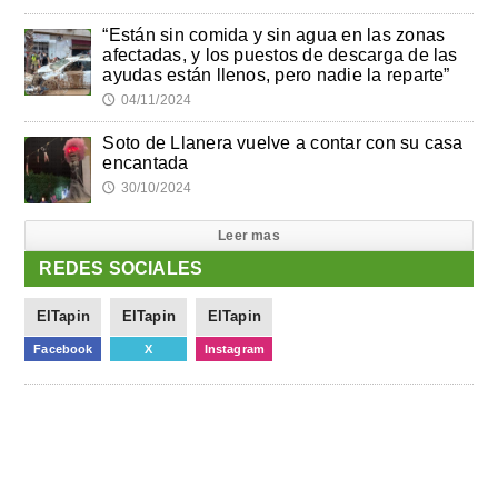
“Están sin comida y sin agua en las zonas
afectadas, y los puestos de descarga de las
ayudas están llenos, pero nadie la reparte”
04/11/2024
🕔
Soto de Llanera vuelve a contar con su casa
encantada
30/10/2024
🕔
Leer mas
REDES SOCIALES
ElTapin
ElTapin
ElTapin
Facebook
X
Instagram