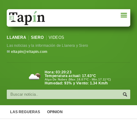
☰
Portada
LLANERA
SIERO
VIDEOS
Sociedad
Las noticias y la información de Llanera y Siero
Política
✉
eltapin@eltapin.com
Deportes
Hora:
03:20:24
Temperatura actual:
17.63
°C
Varios
Algo De Nubes (Max.18.07ºC - Min.17.11ºC)
Humedad: 93% y Viento: 1.34 Km/h
Cultura
Asturias
LAS REGUERAS
OPINION
Videos
Carta al director