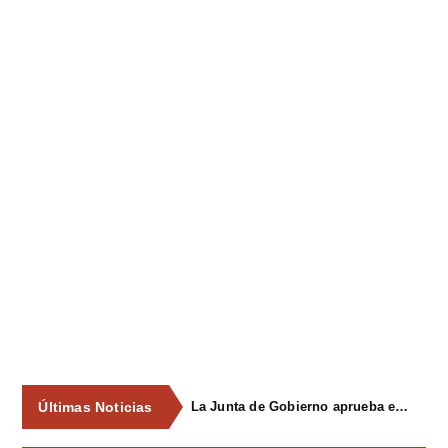
Últimas Noticias
La Junta de Gobierno aprueba el proyecto de construcción de una acera entre el Centro Polivalente de Valdesoto y el entorno de la escuela de Faes, en el margen de la SI-8