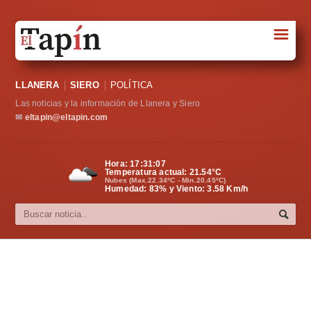
☰
Portada
LLANERA
SIERO
POLÍTICA
Sociedad
Las noticias y la información de Llanera y Siero
Política
✉
eltapin@eltapin.com
Deportes
Hora:
17:31:07
Temperatura actual:
21.54
°C
Varios
Nubes (Max.22.34ºC - Min.20.45ºC)
Humedad: 83% y Viento: 3.58 Km/h
Cultura
Asturias
Videos
Carta al director