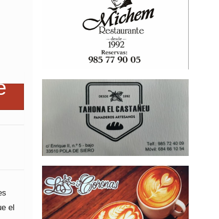
es
ue el