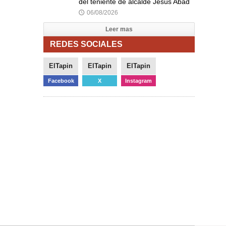
del teniente de alcalde Jesús Abad
06/08/2026
🕔
Leer mas
REDES SOCIALES
ElTapin
ElTapin
ElTapin
Facebook
X
Instagram