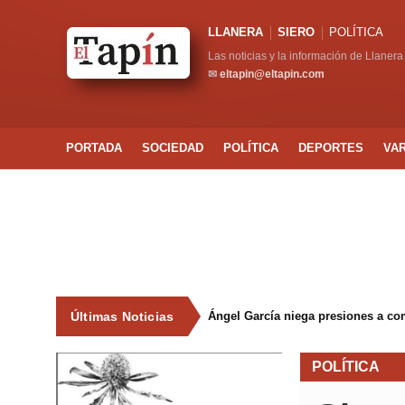
LLANERA
SIERO
POLÍTICA
Las noticias y la información de Llanera
✉
eltapin@eltapin.com
PORTADA
SOCIEDAD
POLÍTICA
DEPORTES
VA
Últimas Noticias
Ángel García niega presiones a co
POLÍTICA