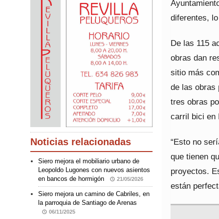
Ayuntamiento
diferentes, l
De las 115 ac
obras dan re
sitio más com
de las obras 
tres obras po
carril bici 
Noticias relacionadas
“Esto no serí
que tienen qu
Siero mejora el mobiliario urbano de
proyectos. Es
Leopoldo Lugones con nuevos asientos
en bancos de hormigón
21/05/2026
están perfec
Siero mejora un camino de Cabriles, en
la parroquia de Santiago de Arenas
06/11/2025