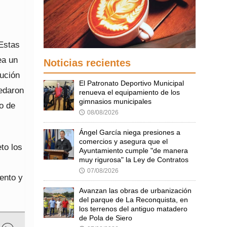
“Estas
ea un
Noticias recientes
cución
El Patronato Deportivo Municipal
uedaron
renueva el equipamiento de los
gimnasios municipales
mo de
08/08/2026
🕔
Ángel García niega presiones a
comercios y asegura que el
eto los
Ayuntamiento cumple "de manera
muy rigurosa" la Ley de Contratos
07/08/2026
🕔
ento y
Avanzan las obras de urbanización
del parque de La Reconquista, en
los terrenos del antiguo matadero
de Pola de Siero