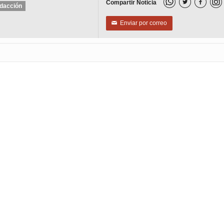
Compartir Noticia


dacción
Enviar por correo
✉